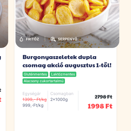
|
g
Burgonyaszeletek dupla
csomag akció augusztus 1-től!
Gluténmentes
Laktózmentes
Alacsony cukortartalmú
t
Egységár
Csomagban
2798 Ft
t
1399,- Ft/kg
2x1000g
1998 Ft
999,-Ft/kg