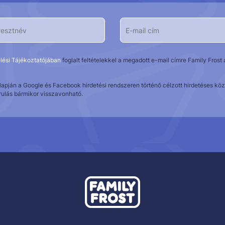
lési Tájékoztatójában
foglalt feltételekkel a megadott e-mail címre Family Fros
alapján a Google és Facebook hirdetési rendszeren történő célzott hirdetéses 
rulás bármikor visszavonható.