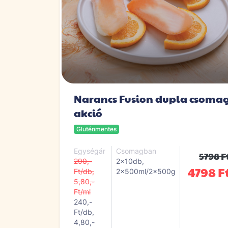
Narancs Fusion dupla csoma
akció
Gluténmentes
Egységár
Csomagban
5798 F
290,-
2x10db,
4798 F
Ft/db,
2x500ml/2x500g
5,80,-
Ft/ml
240,-
Ft/db,
4,80,-