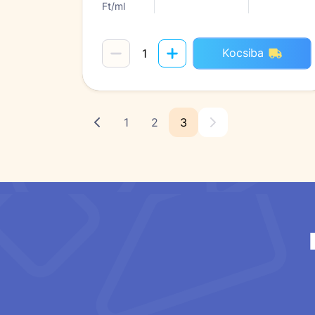
Ft/ml
Kocsiba
1
2
3