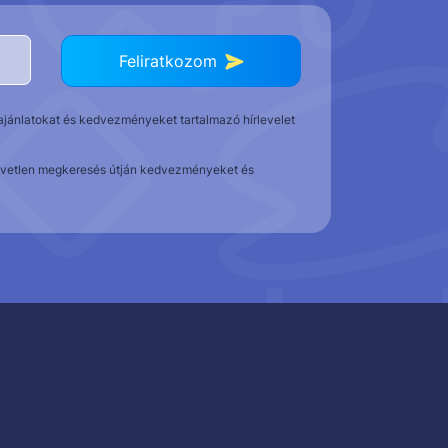
Feliratkozom
t ajánlatokat és kedvezményeket tartalmazó hírlevelet
közvetlen megkeresés útján kedvezményeket és