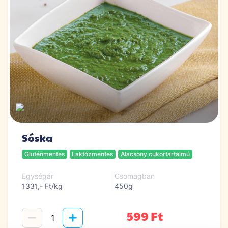
Sóska
Gluténmentes
Laktózmentes
Alacsony cukortartalmú
Egységár
Csomagban
1331,- Ft/kg
450g
599 Ft