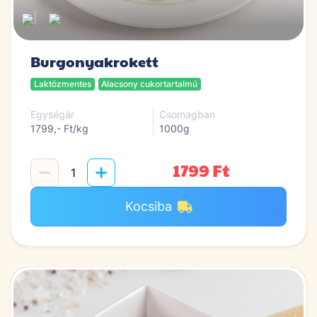
|
Burgonyakrokett
Laktózmentes
Alacsony cukortartalmú
Egységár
Csomagban
1799,- Ft/kg
1000g
1799 Ft
Kocsiba