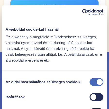
Kocsiba
A weboldal cookie-kat használ
1
2
3
4
Ez a webhely a megfelelő működéséhesz szükséges,
valamint nyomkövető és marketing célú cookie-kat
használ. A nyomkövető és marketing célú cookie-kat
csak beleegyezés után állítjuk be. A beállításai csak erre
a weboldalra érvényesek.
Iratkozz fel hírlevelünkre
Hozzájárulás
hogy elsőként értesülhess új termékeinkről és
Az oldal használatához szükséges cookie-k
kiválasztása
akcióinkról!
Beállítások