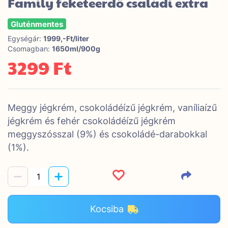
Family feketeerdő családi extra
Gluténmentes
Egységár:
1999,-Ft/liter
Csomagban:
1650ml/900g
3299 Ft
Meggy jégkrém, csokoládéízű jégkrém, vaníliaízű
jégkrém és fehér csokoládéízű jégkrém
meggyszósszal (9%) és csokoládé-darabokkal
(1%).
Kocsiba