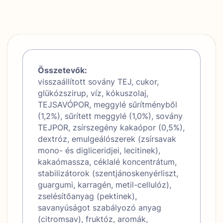
Összetevők:
visszaállított sovány TEJ, cukor,
glükózszirup, víz, kókuszolaj,
TEJSAVÓPOR, meggylé sűrítményből
(1,2%), sűrített meggylé (1,0%), sovány
TEJPOR, zsírszegény kakaópor (0,5%),
dextróz, emulgeálószerek (zsírsavak
mono- és digliceridjei, lecitinek),
kakaómassza, céklalé koncentrátum,
stabilizátorok (szentjánoskenyérliszt,
guargumi, karragén, metil-cellulóz),
zselésítőanyag (pektinek),
savanyúságot szabályozó anyag
(citromsav), fruktóz, aromák,