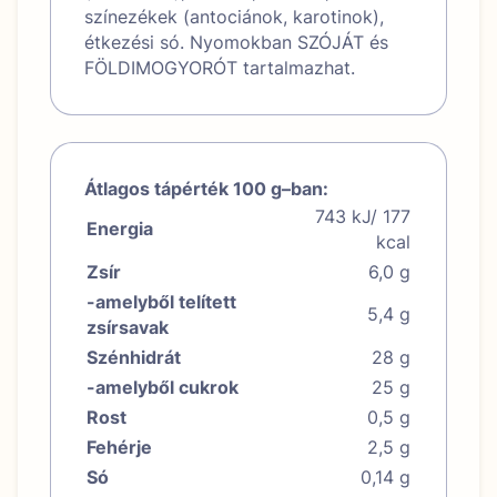
színezékek (antociánok, karotinok),
étkezési só. Nyomokban SZÓJÁT és
FÖLDIMOGYORÓT tartalmazhat.
Átlagos tápérték 100 g–ban:
743 kJ/ 177
Energia
kcal
Zsír
6,0 g
-amelyből telített
5,4 g
zsírsavak
Szénhidrát
28 g
-amelyből cukrok
25 g
Rost
0,5 g
Fehérje
2,5 g
Só
0,14 g