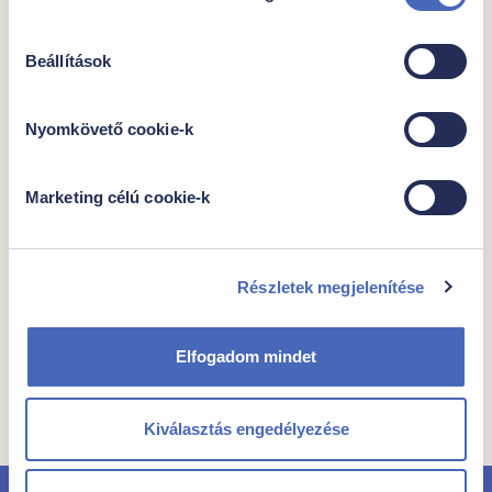
Egységár
Csomagban
1999,-Ft/liter
900ml/450g
Beállítások
Nyomkövető cookie-k
1799 Ft
Marketing célú cookie-k
Kocsiba
Részletek megjelenítése
Elfogadom mindet
Összes termék a kategóriában
Kiválasztás engedélyezése