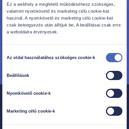
Hozzájárulok, hogy a Family Frost az
Adatkezelési
Ez a webhely a megfelelő működéséhesz szükséges,
Tájékoztatójában
foglalt feltételekkel a megadott e-
valamint nyomkövető és marketing célú cookie-kat
mail címre Family Frost ajánlatokat és
kedvezményeket tartalmazó hírlevelet küldjön.
használ. A nyomkövető és marketing célú cookie-kat
Hozzájárulás bármikor visszavonható.
csak beleegyezés után állítjuk be. A beállításai csak erre
Hozzájárulok, hogy a Family Frost e-mail cím alapján
a weboldalra érvényesek.
a Google és Facebook hirdetési rendszeren történő
célzott hirdetéses közvetlen megkeresés útján
kedvezményeket és ajánlatokat jelenítsen meg
számomra. Hozzájárulás bármikor visszavonható.
Hozzájárulás
Az oldal használatához szükséges cookie-k
kiválasztása
Beállítások
Nyomkövető cookie-k
Marketing célú cookie-k
Rólunk