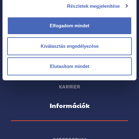
Részletek megjelenítése
Elfogadom mindet
KAPCSOLAT
NEKED SZÓLÓ ELŐNYEINK
Kiválasztás engedélyezése
FŐ A BIZTONSÁG
Elutasítom mindet
MÉDIA
KARRIER
Információk