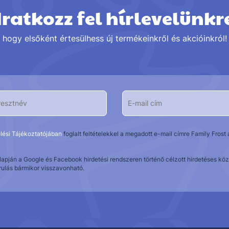
Iratkozz fel hírlevelünkr
hogy elsőként értesülhess új termékeinkről és akcióinkról!
lési Tájékoztatójában
foglalt feltételekkel a megadott e-mail címre Family Fros
alapján a Google és Facebook hirdetési rendszeren történő célzott hirdetéses 
rulás bármikor visszavonható.