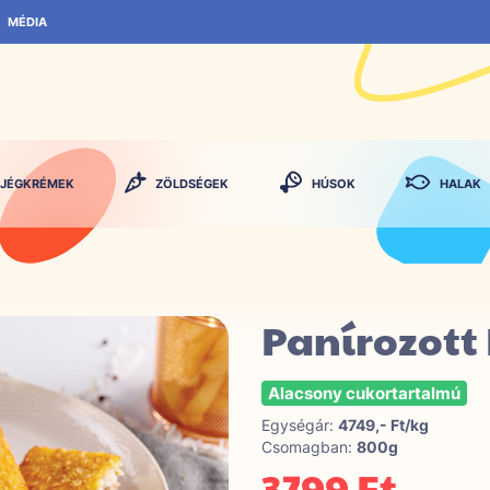
MÉDIA
JÉGKRÉMEK
ZÖLDSÉGEK
HÚSOK
HALAK
Panírozott 
Alacsony cukortartalmú
Egységár:
4749,- Ft/kg
Csomagban:
800g
3799 Ft