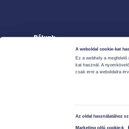
Rólunk
A weboldal cookie-kat ha
Ez a webhely a megfelelő
kat használ. A nyomkövető 
KAPCSOLAT
csak erre a weboldalra ér
NEKED SZÓLÓ ELŐNYEINK
FŐ A BIZTONSÁG
MÉDIA
KARRIER
Hozzájárulás
Az oldal használatához s
kiválasztása
Marketing célú cookie-k