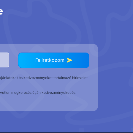
e
Feliratkozom
t ajánlatokat és kedvezményeket tartalmazó hírlevelet
közvetlen megkeresés útján kedvezményeket és