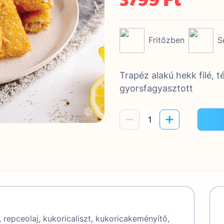
Fritőzben
S
Trapéz alakú hekk filé, t
gyorsfagyasztott
epceolaj, kukoricaliszt, kukoricakeményítő,