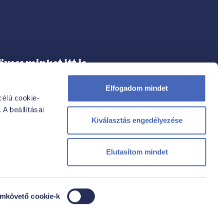
övess minket itt is
Elfogadom mindet
élú cookie-
A beállításai
FACEBOOK
Kiválasztás engedélyezése
INSTAGRAM
Elutasítom mindet
mkövető cookie-k