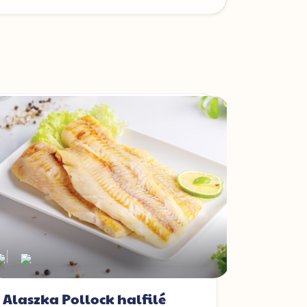
|
|
|
Paníroz
Alaszka Pollock halfilé