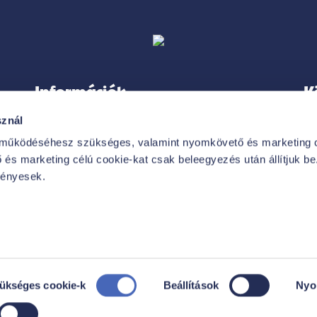
Információk
K
sznál
 működéséhesz szükséges, valamint nyomkövető és marketing c
és marketing célú cookie-kat csak beleegyezés után állítjuk be. 
IMPRESSZUM
vényesek.
VÁSÁRLÓI TÁJÁKOZTATÓ
HIRDETMÉNYEK
GYAKORI KÉRDÉSEK
ADATKEZELÉSI TÁJÉKOZTATÓ
zükséges cookie-k
Beállítások
Nyo