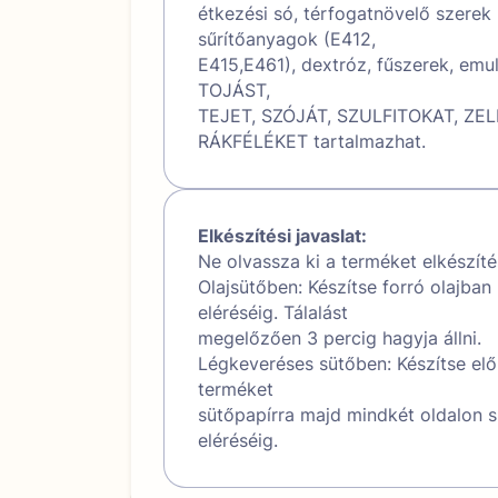
étkezési só, térfogatnövelő szere
sűrítőanyagok (E412,
E415,E461), dextróz, fűszerek, emu
TOJÁST,
TEJET, SZÓJÁT, SZULFITOKAT, ZE
RÁKFÉLÉKET tartalmazhat.
Elkészítési javaslat:
Ne olvassza ki a terméket elkészítés
Olajsütőben: Készítse forró olajban
eléréséig. Tálalást
megelőzően 3 percig hagyja állni.
Légkeveréses sütőben: Készítse elő
terméket
sütőpapírra majd mindkét oldalon s
eléréséig.