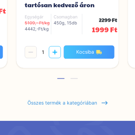
tartósan kedvező áron
Ft
Egységár
Csomagban
2299 Ft
5109,- Ft/kg
450g, 15db
1999 Ft
4442,-Ft/kg
Kocsiba
Összes termék a kategóriában