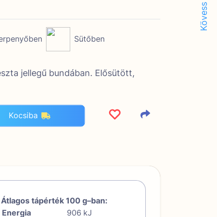
Kövess minket!
erpenyőben
Sütőben
észta jellegű bundában. Elősütött,
Kocsiba
Átlagos tápérték 100 g–ban:
Energia
906
kJ