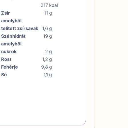
217
kcal
Zsír
11
g
amelyből
telített zsírsavak
1,6
g
Szénhidrát
19
g
amelyből
cukrok
2
g
Rost
1,2
g
Fehérje
9,8
g
Só
1,1
g