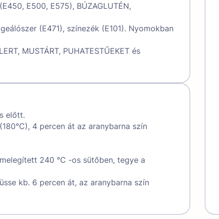
k (E450, E500, E575), BÚZAGLUTÉN,
lgeálószer (E471), színezék (E101). Nyomokban
LLERT, MUSTÁRT, PUHATESTŰEKET és
 előtt.
 (180°C), 4 percen át az aranybarna szín
melegített 240 °C -os sütőben, tegye a
üsse kb. 6 percen át, az aranybarna szín