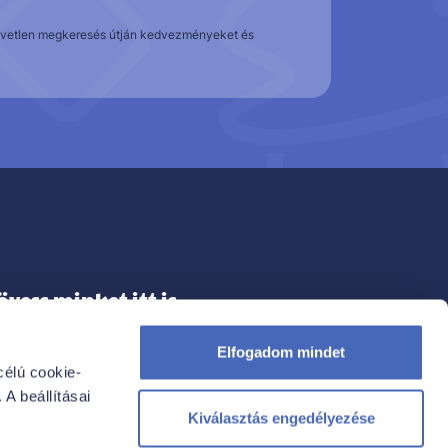
közvetlen megkeresés útján kedvezményeket és
övess minket itt is
Elfogadom mindet
élú cookie-
A beállításai
FACEBOOK
Kiválasztás engedélyezése
INSTAGRAM