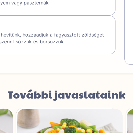
elyem vagy paszternák
 hevítünk, hozzáadjuk a fagyasztott zöldséget
s szerint sózzuk és borsozzuk.
További javaslataink