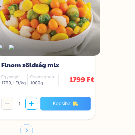
|
Finom zöldség mix
Mexikó
1799 Ft
Egységár
Csomagban
Egységár
1799,- Ft/kg
1000g
1299,- Ft/
Kocsiba