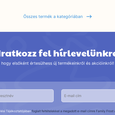
Összes termék a kategóriában
Iratkozz fel hírlevelünkr
hogy elsőként értesülhess új termékeinkről és akcióinkról!
lési Tájékoztatójában
foglalt feltételekkel a megadott e-mail címre Family Fros