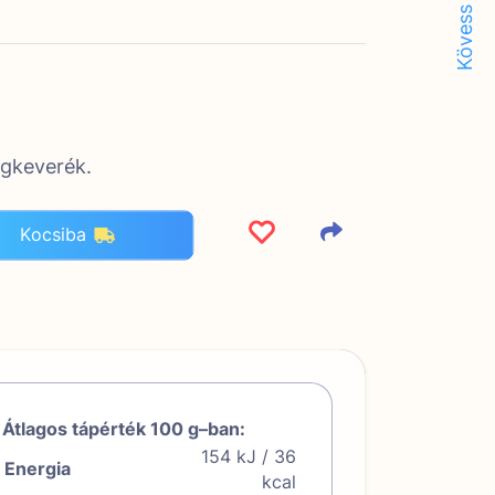
Kövess minket!
égkeverék.
Kocsiba
Átlagos tápérték 100 g–ban:
154 kJ / 36
Energia
kcal