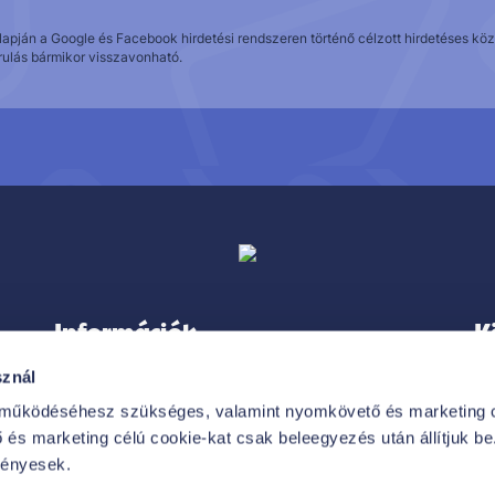
alapján a Google és Facebook hirdetési rendszeren történő célzott hirdetéses 
rulás bármikor visszavonható.
Információk
K
sznál
 működéséhesz szükséges, valamint nyomkövető és marketing c
és marketing célú cookie-kat csak beleegyezés után állítjuk be. 
IMPRESSZUM
vényesek.
VÁSÁRLÓI TÁJÁKOZTATÓ