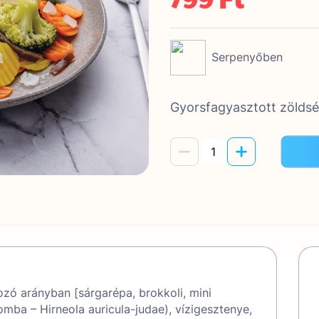
Serpenyőben
Gyorsfagyasztott zölds
zó arányban [sárgarépa, brokkoli, mini
mba – Hirneola auricula-judae), vízigesztenye,