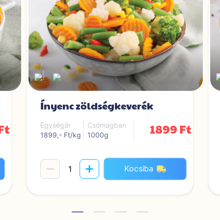
|
Ínyenc zöldségkeverék
Ft
1899 Ft
Egységár
Csomagban
1899,- Ft/kg
1000g
Kocsiba