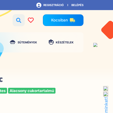
REGISZTRÁCIÓ
BELÉPÉS
Kocsiban
SÜTEMÉNYEK
KÉSZÉTELEK
c
tes
Alacsony cukortartalmú