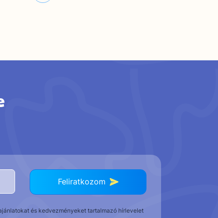
e
Feliratkozom
t ajánlatokat és kedvezményeket tartalmazó hírlevelet