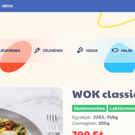
MÉDIA
JÉGKRÉMEK
ZÖLDSÉGEK
HÚSOK
HALAK
WOK classi
Gluténmentes
Laktózmen
Egységár:
2283,-Ft/kg
Csomagban:
350g
799 Ft