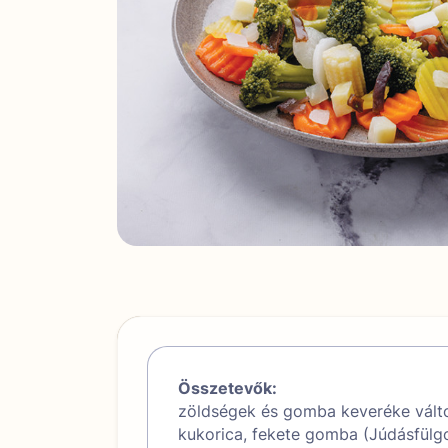
Összetevők:
zöldségek és gomba keveréke válto
kukorica, fekete gomba (Júdásfülgo