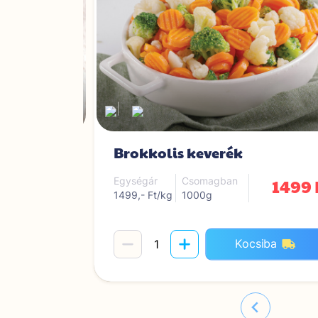
|
ség
Brokkolis keverék
1299 Ft
1499 
Egységár
Csomagban
1499,- Ft/kg
1000g
iba
Kocsiba