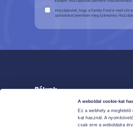
küldjön. Hozzájárulás bármikor visszavonható.
Hozzájárulok, hogy a Family Frost e-mail cím 
ajánlatokat jelenítsen meg számomra. Hozzájá
Rólunk
A weboldal cookie-kat ha
Ez a webhely a megfelelő
kat használ. A nyomkövető 
KAPCSOLAT
csak erre a weboldalra ér
NEKED SZÓLÓ ELŐNYEINK