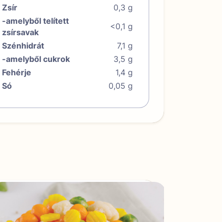
Zsír
0,3 g
-amelyből telített
<0,1 g
zsírsavak
Szénhidrát
7,1 g
-amelyből cukrok
3,5 g
Fehérje
1,4 g
Só
0,05 g