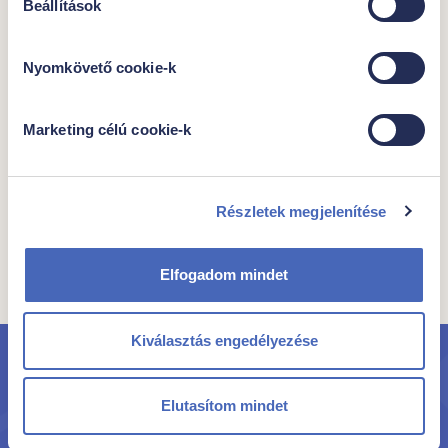
Beállítások
1799 Ft
Nyomkövető cookie-k
Kocsiba
Marketing célú cookie-k
Részletek megjelenítése
Összes termék a kategóriában
Elfogadom mindet
Kiválasztás engedélyezése
Iratkozz fel hírlevelünkre
Elutasítom mindet
hogy elsőként értesülhess új termékeinkről és