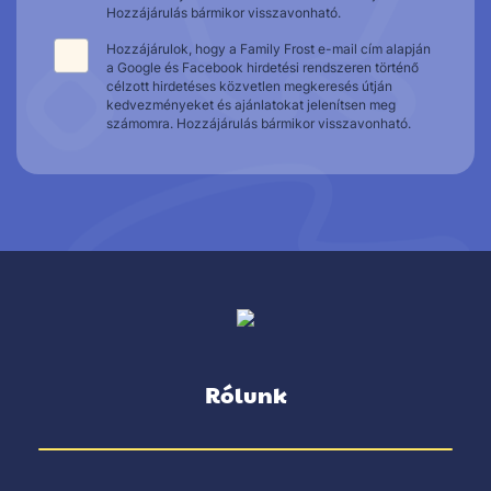
Hozzájárulás bármikor visszavonható.
Hozzájárulok, hogy a Family Frost e-mail cím alapján
a Google és Facebook hirdetési rendszeren történő
célzott hirdetéses közvetlen megkeresés útján
kedvezményeket és ajánlatokat jelenítsen meg
számomra. Hozzájárulás bármikor visszavonható.
Rólunk