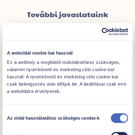
További javaslataink
A weboldal cookie-kat használ
Ez a webhely a megfelelő működéséhesz szükséges,
valamint nyomkövető és marketing célú cookie-kat
használ. A nyomkövető és marketing célú cookie-kat
csak beleegyezés után állítjuk be. A beállításai csak erre
a weboldalra érvényesek.
|
Finom zöldség mix
Hozzájárulás
Az oldal használatához szükséges cookie-k
kiválasztása
Egységár
Csomagban
1799,- Ft/kg
1000g