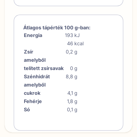
Átlagos tápérték 100 g–ban:
Energia
193
kJ
46
kcal
Zsír
0,2
g
amelyből
telített zsírsavak
0
g
Szénhidrát
8,8
g
amelyből
cukrok
4,1
g
Fehérje
1,8
g
Só
0,1
g