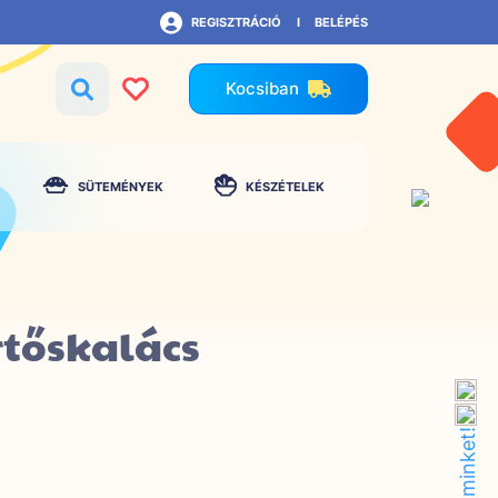
REGISZTRÁCIÓ
BELÉPÉS
Kocsiban
SÜTEMÉNYEK
KÉSZÉTELEK
rtőskalács