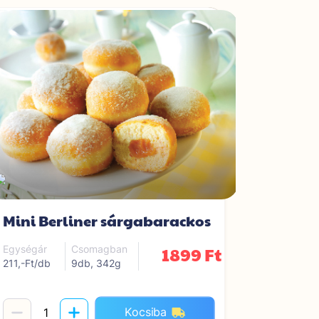
Mini Berliner sárgabarackos
Fornett
1899 Ft
Egységár
Csomagban
Egységár
211,-Ft/db
9db, 342g
2999,-Ft/k
Kocsiba