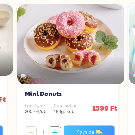
Mini Donuts
Ft
1599 Ft
Egységár
Csomagban
200,-Ft/db
184g, 8db
Kocsiba