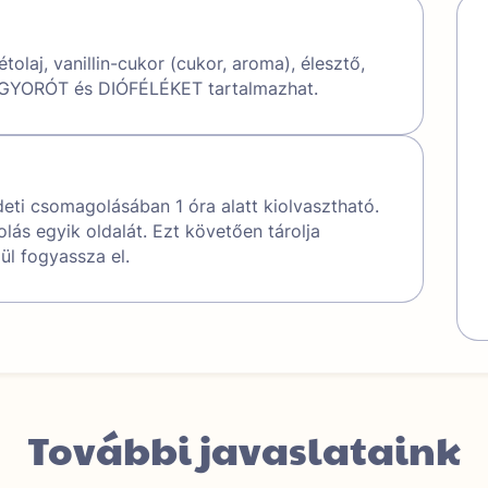
olaj, vanillin-cukor (cukor, aroma), élesztő,
MOGYORÓT és DIÓFÉLÉKET tartalmazhat.
ti csomagolásában 1 óra alatt kiolvasztható.
lás egyik oldalát. Ezt követően tárolja
l fogyassza el.
További javaslataink