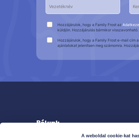
Hozzájárulok, hogy a Family Frost az
Adatkeze
küldjön. Hozzájárulás bármikor visszavonható.
Hozzájárulok, hogy a Family Frost e-mail cím 
ajánlatokat jelenítsen meg számomra. Hozzájá
Rólunk
A weboldal cookie-kat ha