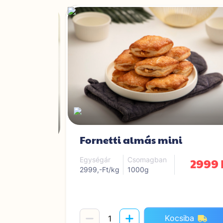
Fornetti almás mini
s mini
2999 
Egységár
Csomagban
2999,-Ft/kg
1000g
2999 Ft
iba
Kocsiba