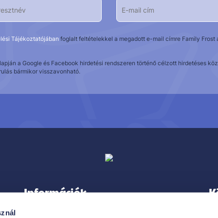
lési Tájékoztatójában
foglalt feltételekkel a megadott e-mail címre Family Fros
alapján a Google és Facebook hirdetési rendszeren történő célzott hirdetéses 
rulás bármikor visszavonható.
Információk
K
sznál