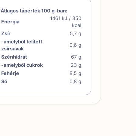
Átlagos tápérték 100 g–ban:
1461 kJ / 350
Energia
kcal
Zsír
5,7 g
-amelyből telített
0,6 g
zsírsavak
Szénhidrát
67 g
-amelyből cukrok
23 g
Fehérje
8,5 g
Só
0,8 g