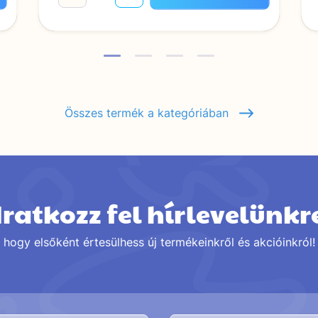
Összes termék a kategóriában
Iratkozz fel hírlevelünkr
hogy elsőként értesülhess új termékeinkről és akcióinkról!