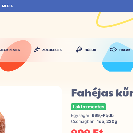
MÉDIA
JÉGKRÉMEK
ZÖLDSÉGEK
HÚSOK
HALAK
Fahéjas kű
Laktózmentes
Egységár:
999,-Ft/db
Csomagban:
1db, 220g
999 Ft