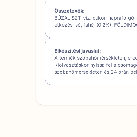
Összetevők:
BÚZALISZT, víz, cukor, napraforgó-ét
étkezési só, fahéj (0,2%). FÖLDI
Elkészítési javaslat:
A termék szobahőmérsékleten, erede
Kiolvasztáskor nyissa fel a csomago
szobahőmérsékleten és 24 órán belü