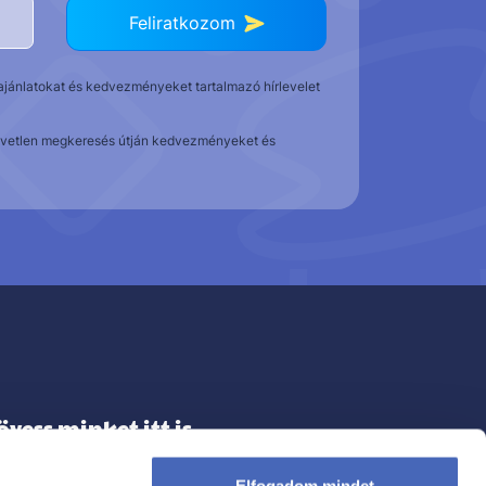
Feliratkozom
t ajánlatokat és kedvezményeket tartalmazó hírlevelet
közvetlen megkeresés útján kedvezményeket és
övess minket itt is