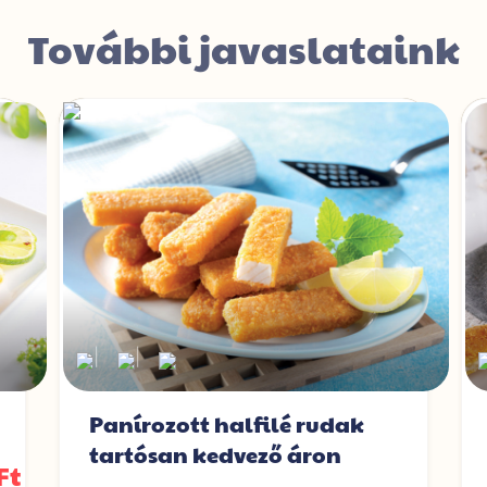
További javaslataink
|
|
Panírozott halfilé rudak
tartósan kedvező áron
Ft