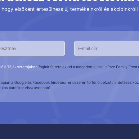
hogy elsőként értesülhess új termékeinkről és akcióinkról!
lési Tájékoztatójában
foglalt feltételekkel a megadott e-mail címre Family Fros
alapján a Google és Facebook hirdetési rendszeren történő célzott hirdetéses 
rulás bármikor visszavonható.