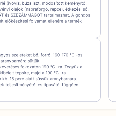
írlé (ivóvíz, búzaliszt, módosított keményítő,
vényi olajok (napraforgó, repce), étkezési só.
T és SZEZÁMMAGOT tartalmazhat. A gondos
lt előkészítési folyamat ellenére a termék
gyos szeleteket bő, forró, 160-170 °C -os
t aranybarnára sütjük.
gkeveréses fokozaton 190 °C -ra. Tegyük a
ibélelt tepsire, majd a 190 °C -ra
 kb. 15 perc alatt süssük aranybarnára.
k teljesítményétől és típusától függően