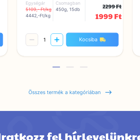
Egységár
Csomagban
2299 Ft
5109,- Ft/kg
450g, 15db
1999 Ft
4442,-Ft/kg
Kocsiba
Összes termék a kategóriában
Iratkozz fel hírlevelünkr