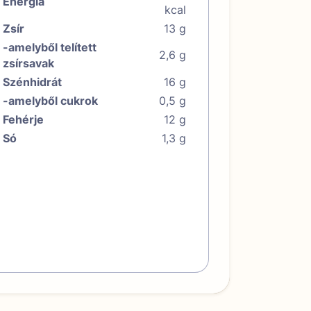
Energia
kcal
Zsír
13 g
-amelyből telített
2,6 g
zsírsavak
Szénhidrát
16 g
-amelyből cukrok
0,5 g
Fehérje
12 g
Só
1,3 g