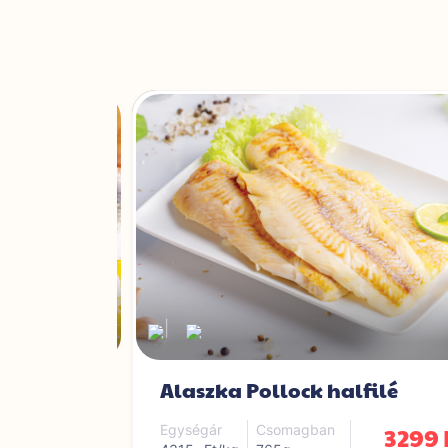
|
Alaszka Pollock halfilé
3799 Ft
3299 
Egységár
Csomagban