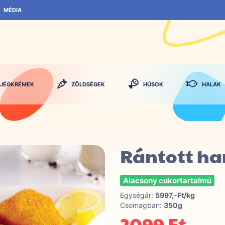
MÉDIA
JÉGKRÉMEK
ZÖLDSÉGEK
HÚSOK
HALAK
Rántott har
Alacsony cukortartalmú
Egységár:
5997,-Ft/kg
Csomagban:
350g
2099 Ft