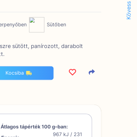
Kövess minket!
erpenyőben
Sütőben
szre sütött, panírozott, darabolt
t.
Kocsiba
Átlagos tápérték 100 g–ban:
967 kJ / 231