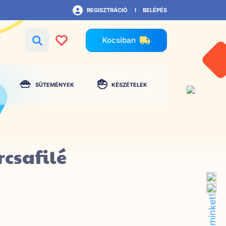
REGISZTRÁCIÓ
BELÉPÉS
Kocsiban
SÜTEMÉNYEK
KÉSZÉTELEK
csafilé