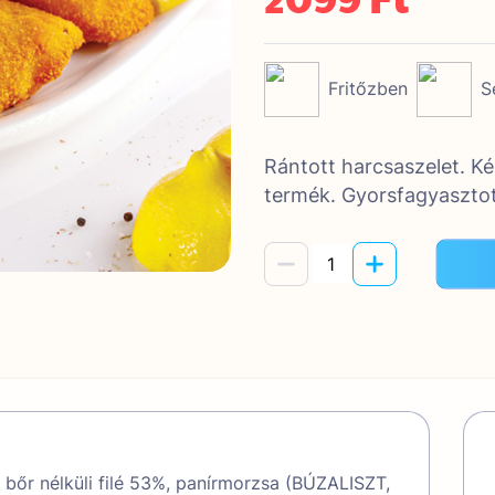
Fritőzben
S
Rántott harcsaszelet. Ké
termék. Gyorsfagyasztot
 bőr nélküli filé 53%, panírmorzsa (BÚZALISZT,