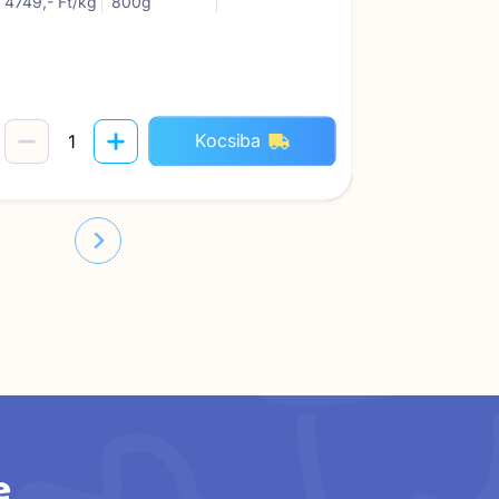
4749,- Ft/kg
800g
4315,-Ft/k
Kocsiba
e