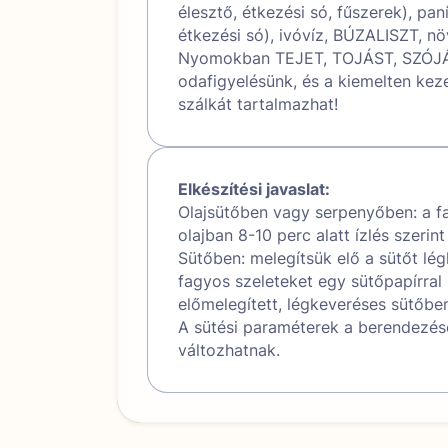
élesztő, étkezési só, fűszerek), pan
étkezési só), ivóvíz, BÚZALISZT, nö
Nyomokban TEJET, TOJÁST, SZÓJÁ
odafigyelésünk, és a kiemelten keze
szálkát tartalmazhat!
Elkészítési javaslat:
Olajsütőben vagy serpenyőben: a fa
olajban 8-10 perc alatt ízlés szerin
Sütőben: melegítsük elő a sütőt lé
fagyos szeleteket egy sütőpapírral k
előmelegített, légkeveréses sütőben
A sütési paraméterek a berendezése
változhatnak.