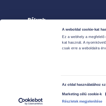
Rólunk
A weboldal cookie-kat ha
Ez a webhely a megfelelő
kat használ. A nyomkövető 
KAPCSOLAT
csak erre a weboldalra ér
NEKED SZÓLÓ ELŐNYEINK
FŐ A BIZTONSÁG
MÉDIA
KARRIER
Hozzájárulás
Az oldal használatához s
kiválasztása
Marketing célú cookie-k
Részletek megjelenítése