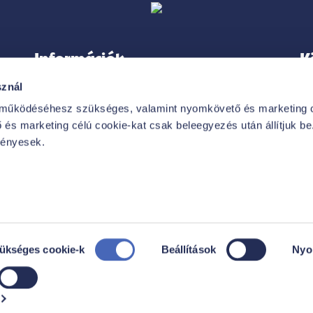
Információk
K
sznál
 működéséhesz szükséges, valamint nyomkövető és marketing c
és marketing célú cookie-kat csak beleegyezés után állítjuk be. 
IMPRESSZUM
vényesek.
VÁSÁRLÓI TÁJÁKOZTATÓ
HIRDETMÉNYEK
GYAKORI KÉRDÉSEK
ADATKEZELÉSI TÁJÉKOZTATÓ
zükséges cookie-k
Beállítások
Nyo
MIND