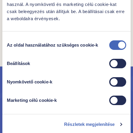
használ. A nyomkövető és marketing célú cookie-kat
Hozzájárulok, hogy a Family Frost az Adatkezelési
csak beleegyezés után állítjuk be. A beállításai csak erre
Tájékoztatójában foglalt feltételekkel a megadott e- mail
a weboldalra érvényesek.
címre Family Frost ajánlatokat és kedvezményeket
tartalmazó hírlevelet küldjön. Hozzájárulás bármikor
visszavonható.
Hozzájárulás
Az oldal használatához szükséges cookie-k
kiválasztása
Regisztrálok
Beállítások
Nyomkövető cookie-k
Iratkozz fel hírlevelünkre
hogy elsőként értesülhess új termékeinkről és
Marketing célú cookie-k
akcióinkról!
Részletek megjelenítése