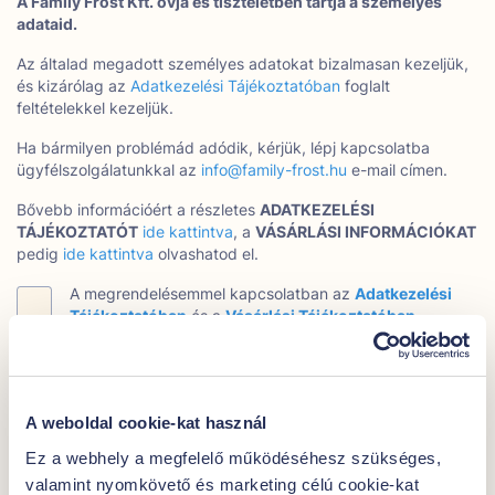
A Family Frost Kft. óvja és tiszteletben tartja a személyes
adataid.
Az általad megadott személyes adatokat bizalmasan kezeljük,
és kizárólag az
Adatkezelési Tájékoztatóban
foglalt
feltételekkel kezeljük.
Ha bármilyen problémád adódik, kérjük, lépj kapcsolatba
ügyfélszolgálatunkkal az
info@family-frost.hu
e-mail címen.
Bővebb információért a részletes
ADATKEZELÉSI
TÁJÉKOZTATÓT
ide kattintva
, a
VÁSÁRLÁSI INFORMÁCIÓKAT
pedig
ide kattintva
olvashatod el.
A megrendelésemmel kapcsolatban az
Adatkezelési
Tájékoztatóban
és a
Vásárlási Tájékoztatóban
foglaltakat elolvastam és elfogadom.*
Hozzájárulok, hogy a Family Frost e-mail cím alapján a
Google és Facebook hirdetési rendszeren történő
A weboldal cookie-kat használ
célzott hirdetéses közvetlen megkeresés útján
kedvezményeket és ajánlatokat jelenítsen meg
Ez a webhely a megfelelő működéséhesz szükséges,
számomra. Hozzájárulás bármikor visszavonható.
valamint nyomkövető és marketing célú cookie-kat