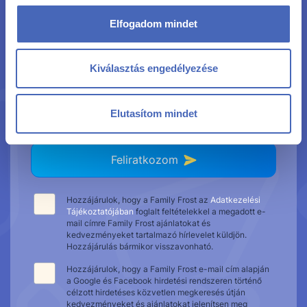
Elfogadom mindet
Kiválasztás engedélyezése
Elutasítom mindet
Feliratkozom
Hozzájárulok, hogy a Family Frost az
Adatkezelési
Tájékoztatójában
foglalt feltételekkel a megadott e-
mail címre Family Frost ajánlatokat és
kedvezményeket tartalmazó hírlevelet küldjön.
Hozzájárulás bármikor visszavonható.
Hozzájárulok, hogy a Family Frost e-mail cím alapján
a Google és Facebook hirdetési rendszeren történő
célzott hirdetéses közvetlen megkeresés útján
kedvezményeket és ajánlatokat jelenítsen meg