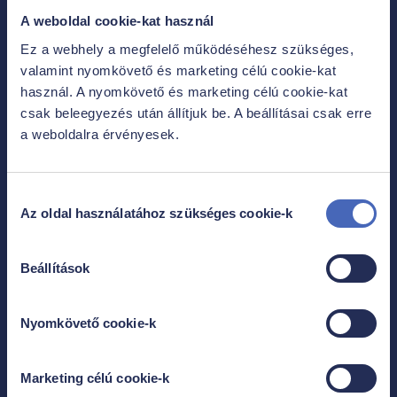
A weboldal cookie-kat használ
Rólunk
Ez a webhely a megfelelő működéséhesz szükséges,
valamint nyomkövető és marketing célú cookie-kat
használ. A nyomkövető és marketing célú cookie-kat
csak beleegyezés után állítjuk be. A beállításai csak erre
KAPCSOLAT
a weboldalra érvényesek.
NEKED SZÓLÓ ELŐNYEINK
Hozzájárulás
FŐ A BIZTONSÁG
Az oldal használatához szükséges cookie-k
kiválasztása
MÉDIA
Beállítások
KARRIER
Nyomkövető cookie-k
Információk
Marketing célú cookie-k