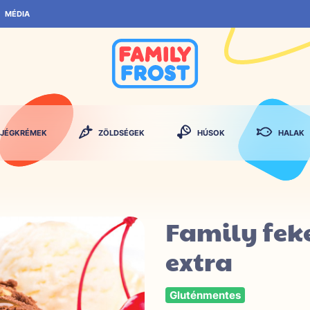
MÉDIA
JÉGKRÉMEK
ZÖLDSÉGEK
HÚSOK
HALAK
Family fek
extra
Gluténmentes