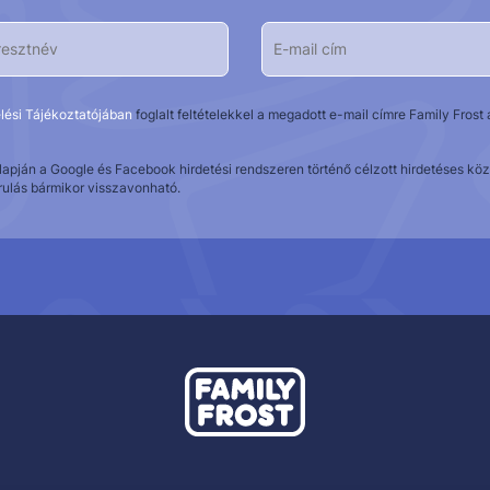
lési Tájékoztatójában
foglalt feltételekkel a megadott e-mail címre Family Fros
alapján a Google és Facebook hirdetési rendszeren történő célzott hirdetéses 
rulás bármikor visszavonható.