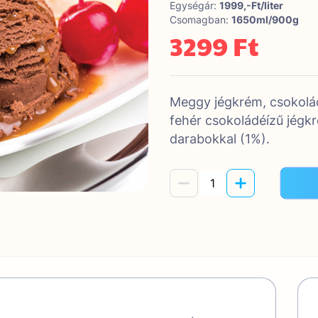
Egységár:
1999,-Ft/liter
Csomagban:
1650ml/900g
3299 Ft
Meggy jégkrém, csokolád
fehér csokoládéízű jégk
darabokkal (1%).