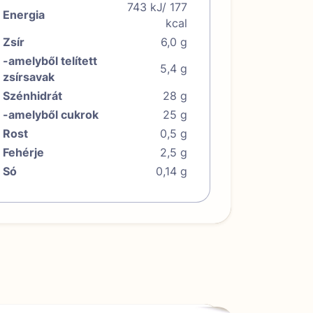
743 kJ/ 177
Energia
kcal
Zsír
6,0 g
-amelyből telített
5,4 g
zsírsavak
Szénhidrát
28 g
-amelyből cukrok
25 g
Rost
0,5 g
Fehérje
2,5 g
Só
0,14 g