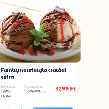
Family nosztalgia családi
"Famil
extra
Egységár
1999,-Ft/lit
3299 Ft
Egységár
Csomagban
1999,-
1650ml/900g
Ft/liter