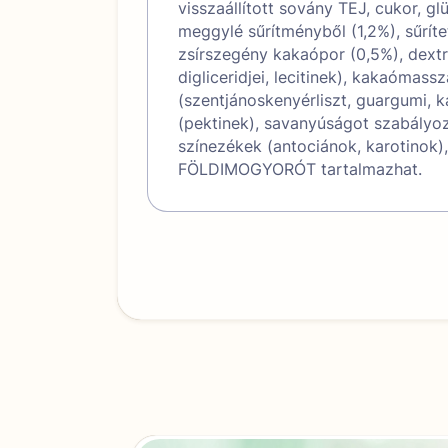
visszaállított sovány TEJ, cukor, g
meggylé sűrítményből (1,2%), sűrít
zsírszegény kakaópor (0,5%), dext
digliceridjei, lecitinek), kakaómass
(szentjánoskenyérliszt, guargumi, k
(pektinek), savanyúságot szabályoz
színezékek (antociánok, karotinok
FÖLDIMOGYORÓT tartalmazhat.