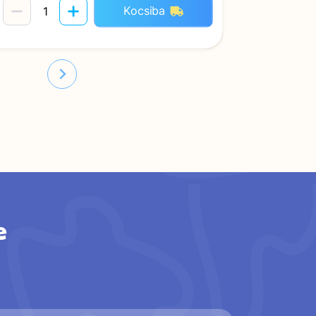
Kocsiba
e