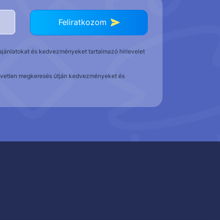
Feliratkozom
t ajánlatokat és kedvezményeket tartalmazó hírlevelet
közvetlen megkeresés útján kedvezményeket és