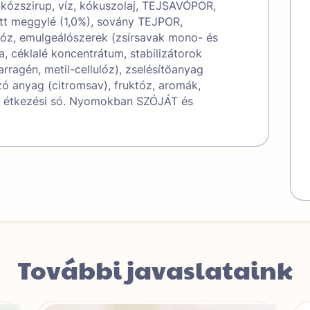
lükózszirup, víz, kókuszolaj, TEJSAVÓPOR,
ett meggylé (1,0%), sovány TEJPOR,
róz, emulgeálószerek (zsírsavak mono- és
za, céklalé koncentrátum, stabilizátorok
arragén, metil-cellulóz), zselésítőanyag
ó anyag (citromsav), fruktóz, aromák,
), étkezési só. Nyomokban SZÓJÁT és
További javaslataink