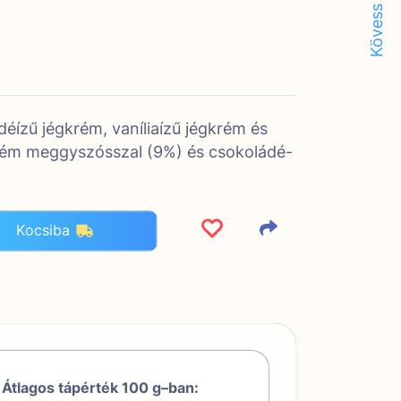
Kövess minket!
éízű jégkrém, vaníliaízű jégkrém és
rém meggyszósszal (9%) és csokoládé-
Kocsiba
Átlagos tápérték 100 g–ban: