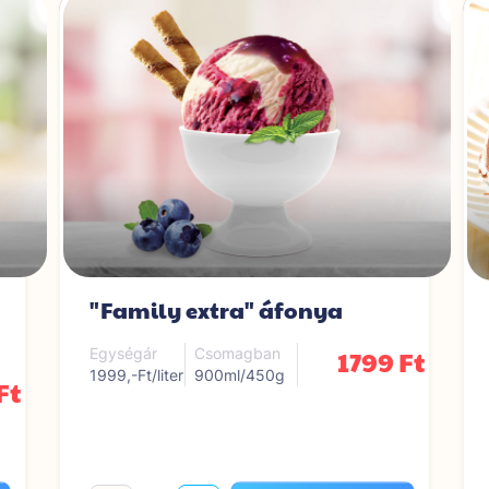
"Family extra" áfonya
1799 Ft
Egységár
Csomagban
1999,-Ft/liter
900ml/450g
Ft