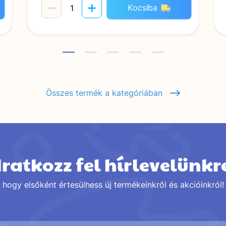
Kocsiba
Összes termék a kategóriában
Iratkozz fel hírlevelünkr
hogy elsőként értesülhess új termékeinkről és akcióinkról!