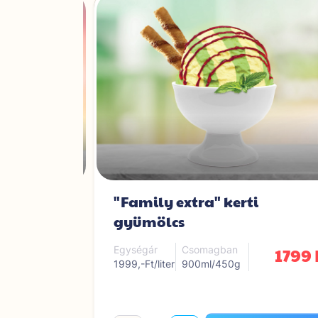
"Family extra" kerti
vanília
gyümölcs
1799 Ft
1799 
Egységár
Csomagban
1999,-Ft/liter
900ml/450g