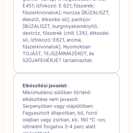
E451; ízfokozó: E 621; fűszerek;
fűszerkivonatok]; morzsa [BÚZALISZT,
élesztő, étkezési só]; panírpor
[BÚZALISZT, burgonyakeményítő,
dextróz, fűszerek (chili 1,3%), étkezési
só, ízfokozó: E621, aroma,
fűszerkivonatok]. Nyomokban
TOJÁST, TEJSZÁRMAZÉKOT, és
SZÓJAFEHÉRJÉT tartalmazhat.
Elkészítési javaslat:
Mikrohullámú sütőben történő
elkészítése nem javasolt.
Serpenyőben vagy olajsütőben:
Fagyasztott állapotban, bő, forró
olajban vagy zsírban, kb. 160 °C –on,
időnként forgatva 3-4 perc alatt