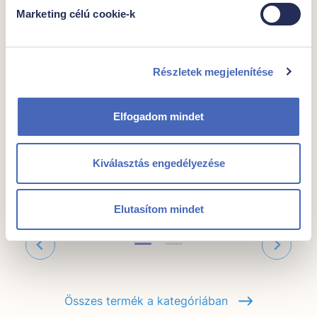
Panírozott csirkemellfilé
Marketing célú cookie-k
csíkok
Egységár
Csomagban
3798,- Ft/kg
500g
Részletek megjelenítése
Elfogadom mindet
1899 Ft
Kiválasztás engedélyezése
Kocsiba
Elutasítom mindet
Összes termék a kategóriában