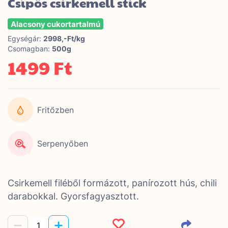
Csípős csirkemell stick
Alacsony cukortartalmú
Egységár:
2998,-Ft/kg
Csomagban:
500g
1499 Ft
Fritőzben
Serpenyőben
Csirkemell filéből formázott, panírozott hús, chili
darabokkal. Gyorsfagyasztott.