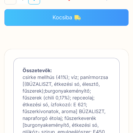
Kocsiba
Összetevők:
csirke mellhús (41%); víz; panírmorzsa
[(BÚZALISZT, étkezési só, élesztő,
fűszerek);burgonyakeményítő;
fűszerek (chili 0,17%); repceolaj;
étkezési só, ízfokozó: E 621;
fűszerkivonatok, aroma] BÚZALISZT,
napraforgó étolaj; fűszerkeverék
[burgonyakeményítő, étkezési só,
glükóz- szirup, emulgeálószer: E450,