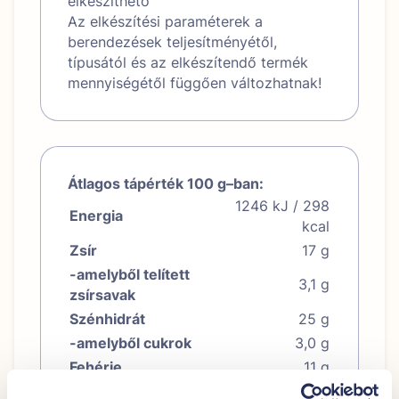
elkészíthető
Az elkészítési paraméterek a
berendezések teljesítményétől,
típusától és az elkészítendő termék
mennyiségétől függően változhatnak!
Átlagos tápérték 100 g–ban:
1246 kJ / 298
Energia
kcal
Zsír
17 g
-amelyből telített
3,1 g
zsírsavak
Szénhidrát
25 g
-amelyből cukrok
3,0 g
Fehérje
11 g
Só
1,6 g