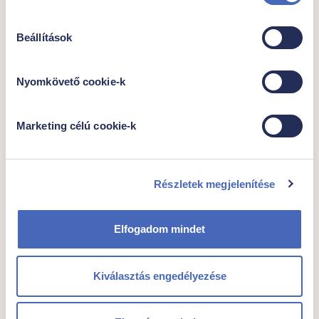
Beállítások
További javaslataink
Nyomkövető cookie-k
Marketing célú cookie-k
Részletek megjelenítése
Elfogadom mindet
|
|
Kiválasztás engedélyezése
Rántott sertés karaj
Egységár
Csomagban