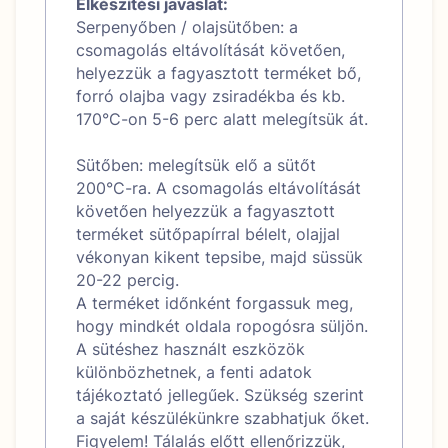
Elkészítési javaslat:
Serpenyőben / olajsütőben: a
csomagolás eltávolítását követően,
helyezzük a fagyasztott terméket bő,
forró olajba vagy zsiradékba és kb.
170°C-on 5-6 perc alatt melegítsük át.
Sütőben: melegítsük elő a sütőt
200°C-ra. A csomagolás eltávolítását
követően helyezzük a fagyasztott
terméket sütőpapírral bélelt, olajjal
vékonyan kikent tepsibe, majd süssük
20-22 percig.
A terméket időnként forgassuk meg,
hogy mindkét oldala ropogósra süljön.
A sütéshez használt eszközök
különbözhetnek, a fenti adatok
tájékoztató jellegűek. Szükség szerint
a saját készülékünkre szabhatjuk őket.
Figyelem! Tálalás előtt ellenőrizzük,