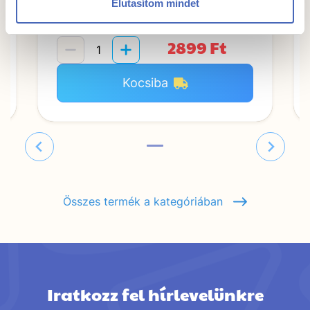
Elutasítom mindet
3865,- Ft/kg
750g
2899 Ft
Kocsiba
Összes termék a kategóriában
Iratkozz fel hírlevelünkre