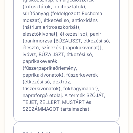
(trifoszfátok, polifoszfátok),
sűrítőanyag (feldolgozott Euchema
moszat), étkezési só, antioxidáns
(nátrium eritroaszkorbát),
élesztőkivonat], étkezési só}, panír
{panírmorzsa [BÚZALISZT, étkezési só,
élesztő, színezék (paprikakivonat)],
ivóvíz, BÚZALISZT, étkezési só,
paprikakeverék
(fűszerpaprikaőrlemény,
paprikakivonatok), fűszerkeverék
(étkezési só, dextróz,
fűszerkivonatok), fokhagymapor},
napraforgó étolaj. A termék SZÓJÁT,
TEJET, ZELLERT, MUSTÁRT és
SZEZÁMMAGOT tartalmazhat.