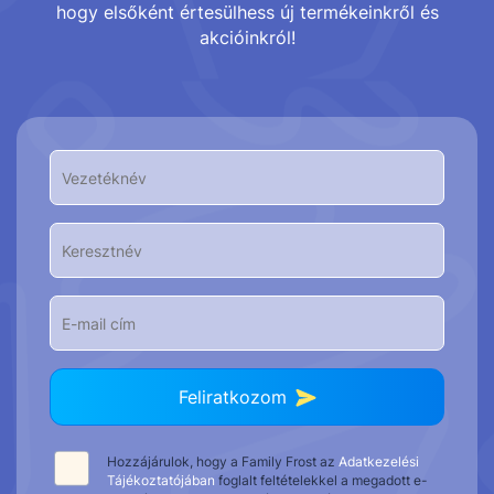
hogy elsőként értesülhess új termékeinkről és
akcióinkról!
Feliratkozom
Hozzájárulok, hogy a Family Frost az
Adatkezelési
Tájékoztatójában
foglalt feltételekkel a megadott e-