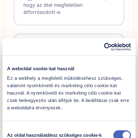
hogy az étel megfelelően
átforrósodott-e.
Átlagos tápérték 100 g–ban:
861 kJ / 206
Energia
kcal
A weboldal cookie-kat használ
Zsír
9,6 g
-amelyből telített
Ez a webhely a megfelelő működéséhesz szükséges,
2,2 g
zsírsavak
valamint nyomkövető és marketing célú cookie-kat
használ. A nyomkövető és marketing célú cookie-kat
Szénhidrát
17 g
csak beleegyezés után állítjuk be. A beállításai csak erre
-amelyből cukrok
0,7 g
a weboldalra érvényesek.
Fehérje
13 g
Só
1,44 g
Hozzájárulás
Az oldal használatához szükséges cookie-k
kiválasztása