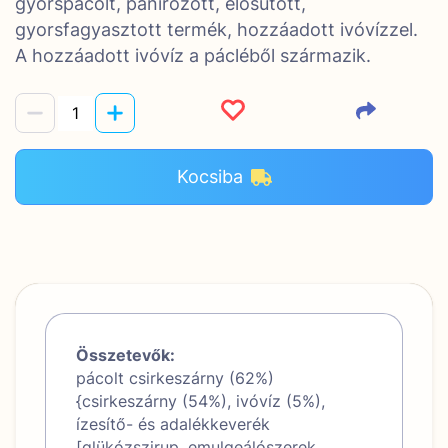
gyorspácolt, panírozott, elősütött,
gyorsfagyasztott termék, hozzáadott ivóvízzel.
A hozzáadott ivóvíz a pácléből származik.
Kocsiba
Összetevők:
pácolt csirkeszárny (62%)
{csirkeszárny (54%), ivóvíz (5%),
ízesítő- és adalékkeverék
[glükózszirup, emulgeálószerek