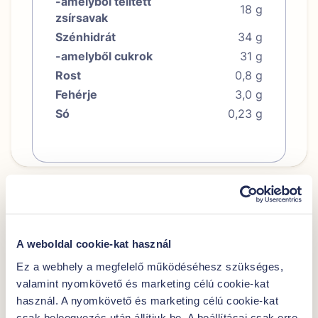
-amelyből telített
18 g
zsírsavak
Szénhidrát
34 g
-amelyből cukrok
31 g
Rost
0,8 g
Fehérje
3,0 g
Só
0,23 g
További javaslataink
A weboldal cookie-kat használ
Ez a webhely a megfelelő működéséhesz szükséges,
valamint nyomkövető és marketing célú cookie-kat
használ. A nyomkövető és marketing célú cookie-kat
csak beleegyezés után állítjuk be. A beállításai csak erre