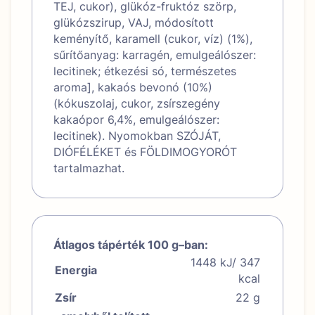
TEJ, cukor), glükóz-fruktóz szörp,
glükózszirup, VAJ, módosított
keményítő, karamell (cukor, víz) (1%),
sűrítőanyag: karragén, emulgeálószer:
lecitinek; étkezési só, természetes
aroma], kakaós bevonó (10%)
(kókuszolaj, cukor, zsírszegény
kakaópor 6,4%, emulgeálószer:
lecitinek). Nyomokban SZÓJÁT,
DIÓFÉLÉKET és FÖLDIMOGYORÓT
tartalmazhat.
Átlagos tápérték 100 g–ban:
1448 kJ/ 347
Energia
kcal
Zsír
22 g