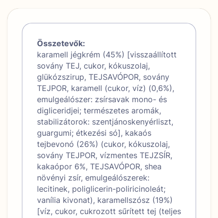
Összetevők:
karamell jégkrém (45%) [visszaállított
sovány TEJ, cukor, kókuszolaj,
glükózszirup, TEJSAVÓPOR, sovány
TEJPOR, karamell (cukor, víz) (0,6%),
emulgeálószer: zsírsavak mono- és
digliceridjei; természetes aromák,
stabilizátorok: szentjánoskenyérliszt,
guargumi; étkezési só], kakaós
tejbevonó (26%) (cukor, kókuszolaj,
sovány TEJPOR, vízmentes TEJZSÍR,
kakaópor 6%, TEJSAVÓPOR, shea
növényi zsír, emulgeálószerek:
lecitinek, poliglicerin-poliricinoleát;
vanília kivonat), karamellszósz (19%)
[víz, cukor, cukrozott sűrített tej (teljes