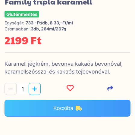
Family tripla karamell
Gluténmentes
Egységár:
733,-Ft/db, 8,33,-Ft/ml
Csomagban:
3db, 264ml/207g
2199 Ft
Karamell jégkrém, bevonva kakaós bevonóval,
karamellszósszal és kakaós tejbevonóval.
Kocsiba