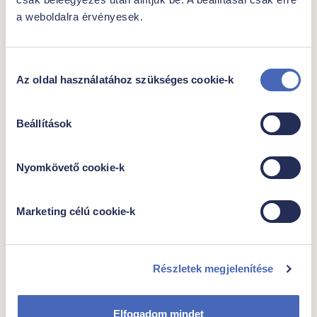
a weboldalra érvényesek.
Hozzájárulás
Az oldal használatához szükséges cookie-k
kiválasztása
Family tripla málna
Beállítások
Egységár
Csomagban
733,-Ft/db, 8,33,-
3db, 264ml/207g
Nyomkövető cookie-k
Ft/ml
Marketing célú cookie-k
2199 Ft
Kocsiba
Részletek megjelenítése
Elfogadom mindet