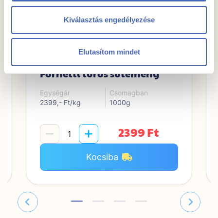
Kiválasztás engedélyezése
Elutasítom mindet
Fornetti túrós sütemény
Egységár
Csomagban
2399,- Ft/kg
1000g
2399 Ft
Kocsiba