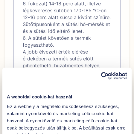
6. fokozat) 14-18 perc alatt, illetve
légkeveréses sütőben 170-185 °C-on
12-16 perc alatt süsse a kívánt színűre.
Sütőtípusonként a sütési hő-mérséklet
és a sütési idő eltérő lehet.
6. A sütést követően a termék
fogyasztható.
A jobb élvezeti érték elérése
érdekében a termék sütés előtt
pihentethető, huzatmentes helyen,
szobahőmérsékleten, 20-30 percig.
A weboldal cookie-kat használ
Átlagos tápérték 100 g–ban:
Ez a webhely a megfelelő működéséhesz szükséges,
1439 kJ/ 343
valamint nyomkövető és marketing célú cookie-kat
Energia
kcal
használ. A nyomkövető és marketing célú cookie-kat
csak beleegyezés után állítjuk be. A beállításai csak erre
Zsír
14 g