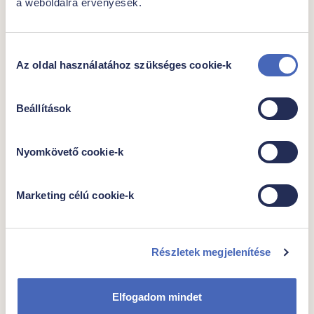
a weboldalra érvényesek.
-amelyből telített
7,5 g
zsírsavak
Szénhidrát
47 g
Hozzájárulás
-amelyből cukrok
16 g
Az oldal használatához szükséges cookie-k
kiválasztása
Fehérje
5,9 g
Só
0,73 g
Beállítások
Nyomkövető cookie-k
További javaslataink
Marketing célú cookie-k
Részletek megjelenítése
Elfogadom mindet