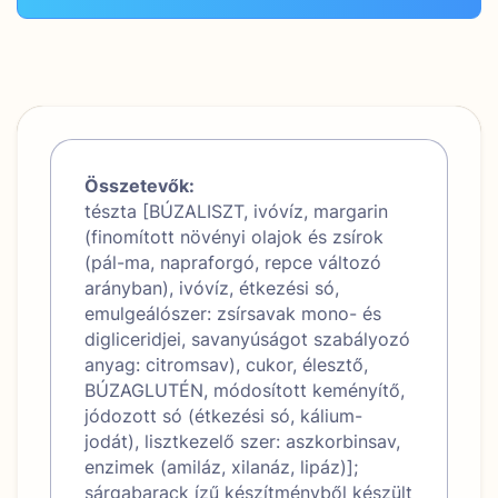
Összetevők:
tészta [BÚZALISZT, ivóvíz, margarin
(finomított növényi olajok és zsírok
(pál-ma, napraforgó, repce változó
arányban), ivóvíz, étkezési só,
emulgeálószer: zsírsavak mono- és
digliceridjei, savanyúságot szabályozó
anyag: citromsav), cukor, élesztő,
BÚZAGLUTÉN, módosított keményítő,
jódozott só (étkezési só, kálium-
jodát), lisztkezelő szer: aszkorbinsav,
enzimek (amiláz, xilanáz, lipáz)];
sárgabarack ízű készítményből készült