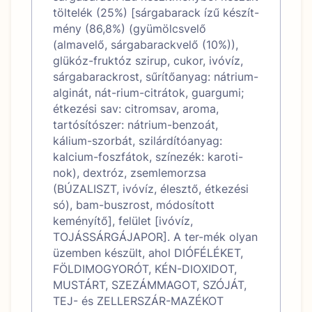
töltelék (25%) [sárgabarack ízű készít-
mény (86,8%) (gyümölcsvelő
(almavelő, sárgabarackvelő (10%)),
glükóz-fruktóz szirup, cukor, ivóvíz,
sárgabarackrost, sűrítőanyag: nátrium-
alginát, nát-rium-citrátok, guargumi;
étkezési sav: citromsav, aroma,
tartósítószer: nátrium-benzoát,
kálium-szorbát, szilárdítóanyag:
kalcium-foszfátok, színezék: karoti-
nok), dextróz, zsemlemorzsa
(BÚZALISZT, ivóvíz, élesztő, étkezési
só), bam-buszrost, módosított
keményítő], felület [ivóvíz,
TOJÁSSÁRGÁJAPOR]. A ter-mék olyan
üzemben készült, ahol DIÓFÉLÉKET,
FÖLDIMOGYORÓT, KÉN-DIOXIDOT,
MUSTÁRT, SZEZÁMMAGOT, SZÓJÁT,
TEJ- és ZELLERSZÁR-MAZÉKOT