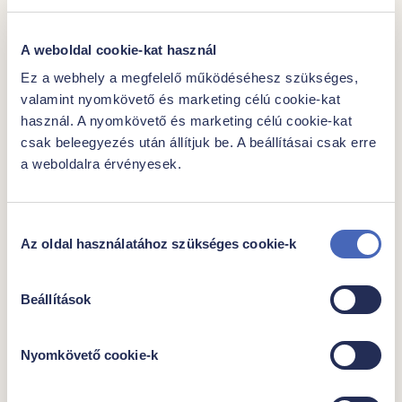
Só
1,52
g
A weboldal cookie-kat használ
Ez a webhely a megfelelő működéséhesz szükséges,
valamint nyomkövető és marketing célú cookie-kat
használ. A nyomkövető és marketing célú cookie-kat
További javaslataink
csak beleegyezés után állítjuk be. A beállításai csak erre
a weboldalra érvényesek.
Hozzájárulás
Az oldal használatához szükséges cookie-k
kiválasztása
Beállítások
Nyomkövető cookie-k
|
|