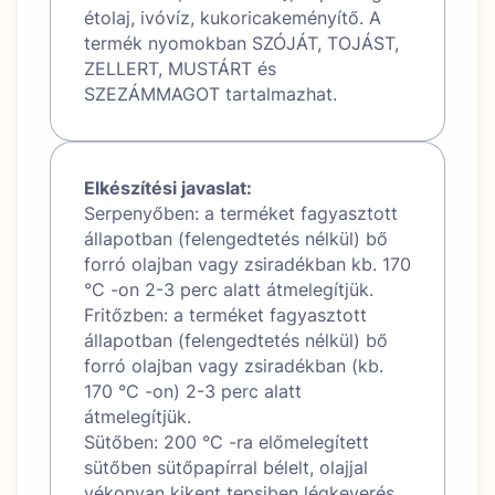
étolaj, ivóvíz, kukoricakeményítő. A
termék nyomokban SZÓJÁT, TOJÁST,
ZELLERT, MUSTÁRT és
SZEZÁMMAGOT tartalmazhat.
Elkészítési javaslat:
Serpenyőben: a terméket fagyasztott
állapotban (felengedtetés nélkül) bő
forró olajban vagy zsiradékban kb. 170
°C -on 2-3 perc alatt átmelegítjük.
Fritőzben: a terméket fagyasztott
állapotban (felengedtetés nélkül) bő
forró olajban vagy zsiradékban (kb.
170 °C -on) 2-3 perc alatt
átmelegítjük.
Sütőben: 200 °C -ra előmelegített
sütőben sütőpapírral bélelt, olajjal
vékonyan kikent tepsiben légkeverés