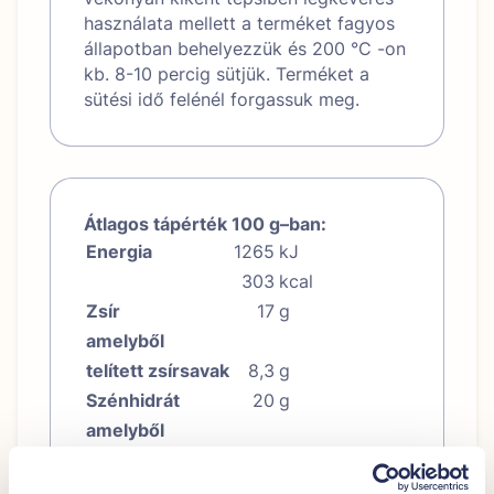
használata mellett a terméket fagyos
állapotban behelyezzük és 200 °C -on
kb. 8-10 percig sütjük. Terméket a
sütési idő felénél forgassuk meg.
Átlagos tápérték 100 g–ban:
Energia
1265
kJ
303
kcal
Zsír
17
g
amelyből
telített zsírsavak
8,3
g
Szénhidrát
20
g
amelyből
cukrok
0,9
g
Fehérje
17
g