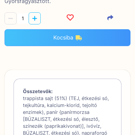
Gyorsfagyasztott.
Kocsiba
Összetevők:
trappista sajt (51%) (TEJ, étkezési só,
tejkultúra, kalcium-klorid, tejoltó
enzimek), panír {panírmorzsa
[BÚZALISZT, étkezési só, élesztő,
színezék (paprikakivonat)], ivóvíz,
BÚZALISZT, étkezési só}, napraforgó