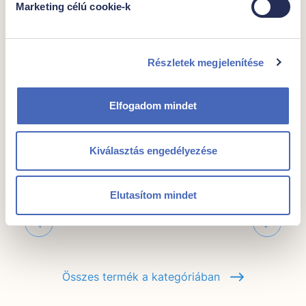
Marketing célú cookie-k
Fűszeres, héjas
hasábburgonya
Részletek megjelenítése
Egységár
Csomagban
1499,- Ft/kg
1000g
Elfogadom mindet
1499 Ft
Kiválasztás engedélyezése
Kocsiba
Elutasítom mindet
Összes termék a kategóriában