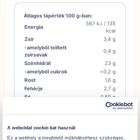
Átlagos tápérték 100 g–ban:
567 kJ / 135
Energia
kcal
Zsír
3,4 g
-amelyből telített
0,4 g
zsírsavak
Szénhidrát
23 g
-amelyből cukrok
<0,2 g
Rost
1,6 g
Fehérje
2,7 g
Só
0,60 g
A weboldal cookie-kat használ
További javaslataink
Ez a webhely a megfelelő működéséhesz szükséges,