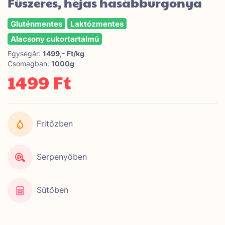
Fűszeres, héjas hasábburgonya
Gluténmentes
Laktózmentes
Alacsony cukortartalmú
Egységár:
1499,- Ft/kg
Csomagban:
1000g
1499 Ft
Fritőzben
Serpenyőben
Sütőben