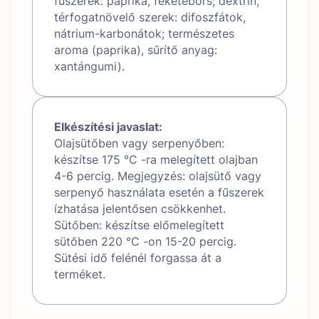
fűszerek: paprika, feketebors; dextrin,
térfogatnövelő szerek: difoszfátok,
nátrium-karbonátok; természetes
aroma (paprika), sűrítő anyag:
xantángumi).
Elkészítési javaslat:
Olajsütőben vagy serpenyőben:
készítse 175 °C -ra melegített olajban
4-6 percig. Megjegyzés: olajsütő vagy
serpenyő használata esetén a fűszerek
ízhatása jelentősen csökkenhet.
Sütőben: készítse előmelegített
sütőben 220 °C -on 15-20 percig.
Sütési idő felénél forgassa át a
terméket.