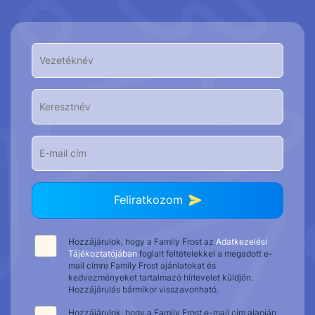
Feliratkozom
Hozzájárulok, hogy a Family Frost az
Adatkezelési
Tájékoztatójában
foglalt feltételekkel a megadott e-
mail címre Family Frost ajánlatokat és
kedvezményeket tartalmazó hírlevelet küldjön.
Hozzájárulás bármikor visszavonható.
Hozzájárulok, hogy a Family Frost e-mail cím alapján