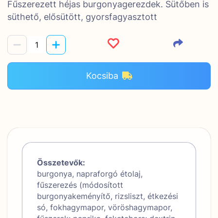
Fűszerezett héjas burgonyagerezdek. Sütőben is
süthető, elősütött, gyorsfagyasztott
Kocsiba
Összetevők:
burgonya, napraforgó étolaj,
fűszerezés (módosított
burgonyakeményítő, rizsliszt, étkezési
só, fokhagymapor, vöröshagymapor,