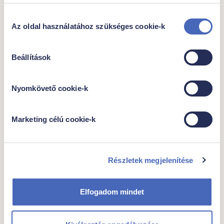
Hozzájárulás
Átlagos tápérték 100 g–ban:
Az oldal használatához szükséges cookie-k
kiválasztása
1832 kJ/ 439
Energia
kcal
Beállítások
Zsír
28 g
-amelyből telített
14 g
zsírsavak
Nyomkövető cookie-k
Szénhidrát
36 g
-amelyből cukrok
3,4 g
Marketing célú cookie-k
Fehérje
11 g
Só
2,1 g
Részletek megjelenítése
Elfogadom mindet
További javaslataink