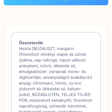
Összetevők:
tészta [BÚZALISZT, margarin
(finomított növényi olajok és zsírok
(pálma, nap-raforgó, repce változó
arányban), ivóvíz, étkezési só,
emulgeálószer: zsírsavak mono- és
digliceridjei, savanyúságot szabályozó
anyag: citromsav), ivóvíz, cu-kor,
jódozott só (étkezési só, kálium-
jodid), BÚZAGLUTÉN, TELJES TOJÁS-
POR, módosított keményítő, finomított
napraforgóolaj, színezék: karotinok,
liszktkezelő szerek: aszkorbinsav,