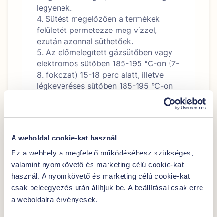
legyenek.
4. Sütést megelőzően a termékek
felületét permetezze meg vízzel,
ezután azonnal süthetőek.
5. Az előmelegített gázsütőben vagy
elektromos sütőben 185-195 °C-on (7-
8. fokozat) 15-18 perc alatt, illetve
légkeveréses sütőben 185-195 °C-on
14-16 perc alatt süsse a kívánt színűre.
Sütőtípusonként a sütési hő-mérséklet
és a sütési idő eltérő lehet.
6. A sütést követően a termék
A weboldal cookie-kat használ
fogyasztható.
A jobb élvezeti érték elérése
Ez a webhely a megfelelő működéséhesz szükséges,
érdekében a termék sütés előtt
valamint nyomkövető és marketing célú cookie-kat
pihentethető, huzatmentes helyen,
használ. A nyomkövető és marketing célú cookie-kat
szobahőmérsékleten, 20-30 percig.
csak beleegyezés után állítjuk be. A beállításai csak erre
a weboldalra érvényesek.