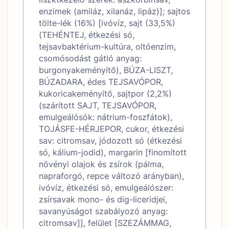
enzimek (amiláz, xilanáz, lipáz)]; sajtos
tölte-lék (16%) [ivóvíz, sajt (33,5%)
(TEHÉNTEJ, étkezési só,
tejsavbaktérium-kultúra, oltóenzim,
csomósodást gátló anyag:
burgonyakeményítő), BÚZA-LISZT,
BÚZADARA, édes TEJSAVÓPOR,
kukoricakeményítő, sajtpor (2,2%)
(szárított SAJT, TEJSAVÓPOR,
emulgeálósók: nátrium-foszfátok),
TOJÁSFE-HÉRJEPOR, cukor, étkezési
sav: citromsav, jódozott só (étkezési
só, kálium-jodid), margarin [finomított
növényi olajok és zsírok (pálma,
napraforgó, repce változó arányban),
ivóvíz, étkezési só, emulgeálószer:
zsírsavak mono- és dig-liceridjei,
savanyúságot szabályozó anyag:
citromsav]], felület [SZEZÁMMAG,