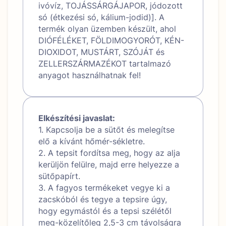
ivóvíz, TOJÁSSÁRGÁJAPOR, jódozott
só (étkezési só, kálium-jodid)]. A
termék olyan üzemben készült, ahol
DIÓFÉLÉKET, FÖLDIMOGYORÓT, KÉN-
DIOXIDOT, MUSTÁRT, SZÓJÁT és
ZELLERSZÁRMAZÉKOT tartalmazó
anyagot használhatnak fel!
Elkészítési javaslat:
1. Kapcsolja be a sütőt és melegítse
elő a kívánt hőmér-sékletre.
2. A tepsit fordítsa meg, hogy az alja
kerüljön felülre, majd erre helyezze a
sütőpapírt.
3. A fagyos termékeket vegye ki a
zacskóból és tegye a tepsire úgy,
hogy egymástól és a tepsi szélétől
meg-közelítőleg 2,5-3 cm távolságra