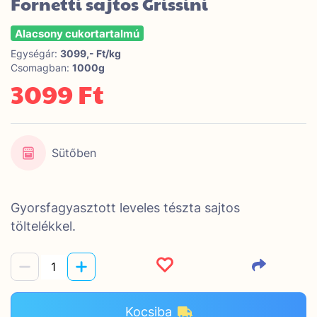
Fornetti sajtos Grissini
Alacsony cukortartalmú
Egységár:
3099,- Ft/kg
Csomagban:
1000g
3099 Ft
Sütőben
Gyorsfagyasztott leveles tészta sajtos
töltelékkel.
Kocsiba