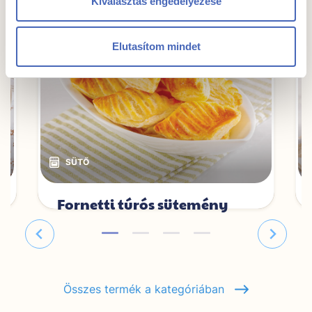
Kiválasztás engedélyezése
Elutasítom mindet
Fornetti túrós sütemény
Egységár
Csomagban
2399,- Ft/kg
1000g
2399 Ft
Összes termék a kategóriában