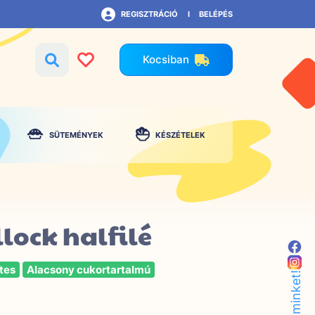
REGISZTRÁCIÓ
BELÉPÉS
Kocsiban
SÜTEMÉNYEK
KÉSZÉTELEK
lock halfilé
tes
Alacsony cukortartalmú