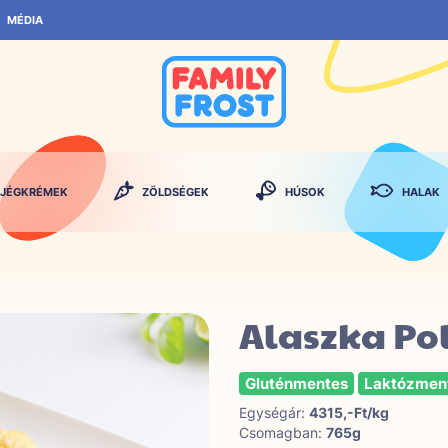
MÉDIA
JÉGKRÉMEK
ZÖLDSÉGEK
HÚSOK
HALAK
Alaszka Pol
Gluténmentes
Laktózmen
Egységár:
4315,-Ft/kg
Csomagban:
765g