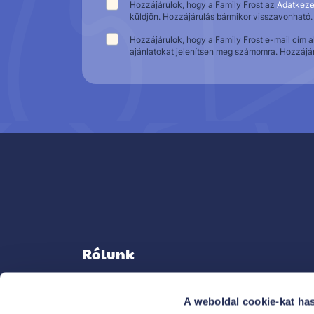
Hozzájárulok, hogy a Family Frost az
Adatkeze
küldjön. Hozzájárulás bármikor visszavonható.
Hozzájárulok, hogy a Family Frost e-mail cím 
ajánlatokat jelenítsen meg számomra. Hozzájá
Rólunk
A weboldal cookie-kat ha