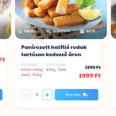
|
|
Panírozott halfilé rudak
tartósan kedvező áron
Ft
Egységár
Csomagban
2299 Ft
5109,- Ft/kg
450g, 15db
1999 Ft
4442,-Ft/kg
Kocsiba