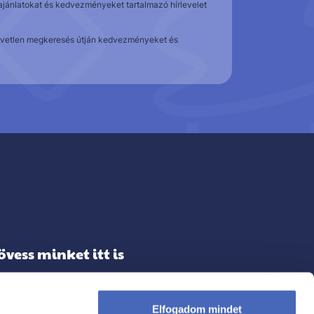
t ajánlatokat és kedvezményeket tartalmazó hírlevelet
közvetlen megkeresés útján kedvezményeket és
övess minket itt is
Elfogadom mindet