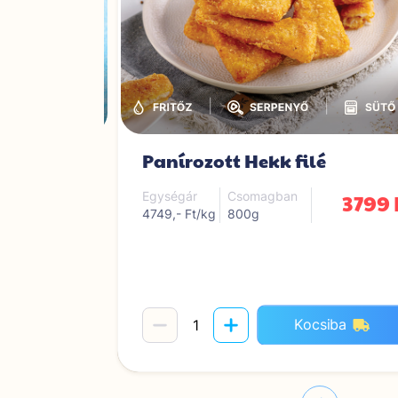
|
|
|
rudak
Panírozott Hekk filé
on
3799 
Egységár
Csomagban
4749,- Ft/kg
800g
2299 Ft
1999 Ft
iba
Kocsiba