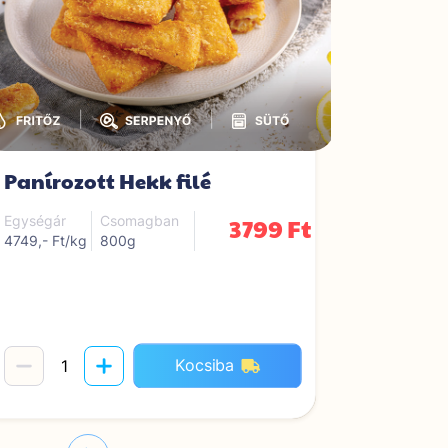
|
|
Paníroz
Panírozott Hekk filé
tartós
3799 Ft
Egységár
Csomagban
4749,- Ft/kg
800g
Egységár
5109,- Ft/
4442,-Ft/k
Kocsiba