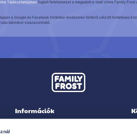
lési Tájékoztatójában
foglalt feltételekkel a megadott e-mail címre Family Fros
alapján a Google és Facebook hirdetési rendszeren történő célzott hirdetéses 
rulás bármikor visszavonható.
Információk
K
sznál