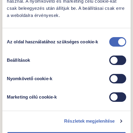
használ. A nyomkövető és marketing célú cookie-kat
csak beleegyezés után állítjuk be. A beállításai csak erre
a weboldalra érvényesek.
Hozzájárulás
|
|
Az oldal használatához szükséges cookie-k
kiválasztása
Panírozott halfilé rudak
Beállítások
tartósan kedvező áron
Egységár
Csomagban
Nyomkövető cookie-k
5109,- Ft/kg
450g, 15db
4442,-Ft/kg
Marketing célú cookie-k
2299 Ft
1999 ft
Részletek megjelenítése
Kocsiba