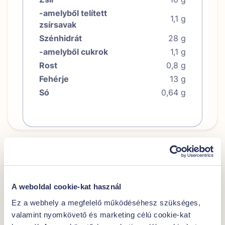
-amelyből telített
1,1 g
zsírsavak
Szénhidrát
28 g
-amelyből cukrok
1,1 g
Rost
0,8 g
Fehérje
13 g
Só
0,64 g
További javaslataink
A weboldal cookie-kat használ
Ez a webhely a megfelelő működéséhesz szükséges,
valamint nyomkövető és marketing célú cookie-kat