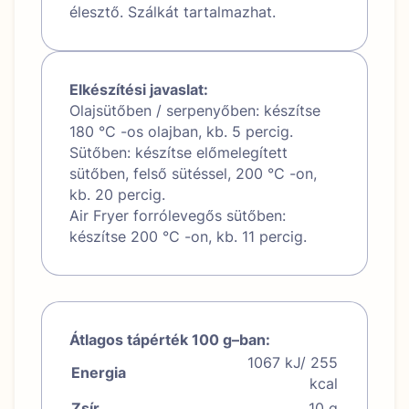
élesztő. Szálkát tartalmazhat.
Elkészítési javaslat:
Olajsütőben / serpenyőben: készítse
180 °C -os olajban, kb. 5 percig.
Sütőben: készítse előmelegített
sütőben, felső sütéssel, 200 °C -on,
kb. 20 percig.
Air Fryer forrólevegős sütőben:
készítse 200 °C -on, kb. 11 percig.
Átlagos tápérték 100 g–ban:
1067 kJ/ 255
Energia
kcal
Zsír
10 g