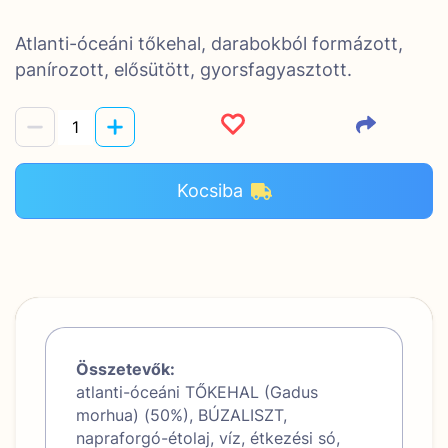
Atlanti-óceáni tőkehal, darabokból formázott,
panírozott, elősütött, gyorsfagyasztott.
Kocsiba
Összetevők:
atlanti-óceáni TŐKEHAL (Gadus
morhua) (50%), BÚZALISZT,
napraforgó-étolaj, víz, étkezési só,