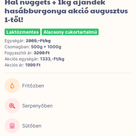
Hal nuggets + 1kg ajándék
hasábburgonya akció augusztus
1-től!
Laktózmentes
Alacsony cukortartalmú
Egységár:
2865,-Ft/kg
Csomagban:
500g + 1000g
Fogyasztói ár:
3298 Ft
Akciós egységár:
1333,-Ft/kg
Akciós ár:
1999 Ft
Fritőzben
Serpenyőben
Sütőben