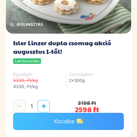
Isler Linzer dupla csomag akció
augusztus 1-től!
Laktózmentes
Egységár
Csomagban
5330,-Ft/kg
2x300g
4330,-Ft/kg
3198 Ft
2598 ft
Kocsiba