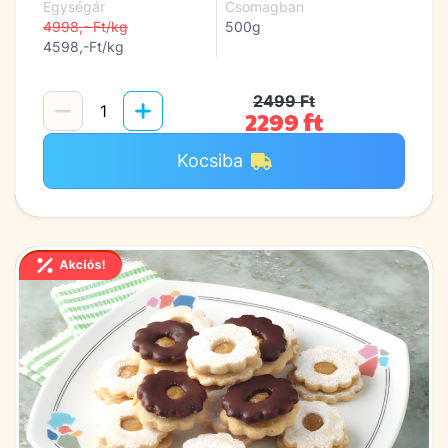
Egységár
Csomagban
4998,- Ft/kg
500g
4598,-Ft/kg
2499 Ft
2299 ft
Kocsiba