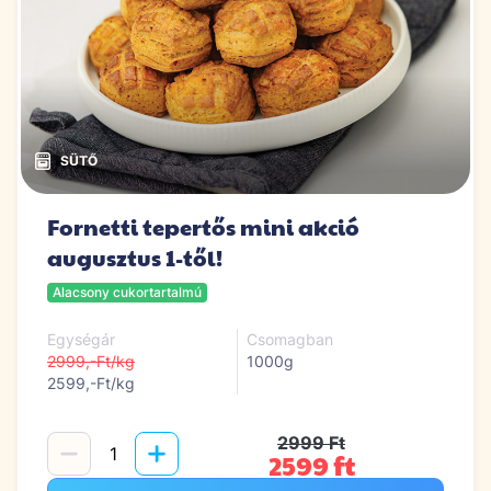
Fornetti tepertős mini akció
augusztus 1-től!
Alacsony cukortartalmú
Egységár
Csomagban
2999,-Ft/kg
1000g
2599,-Ft/kg
2999 Ft
2599 ft