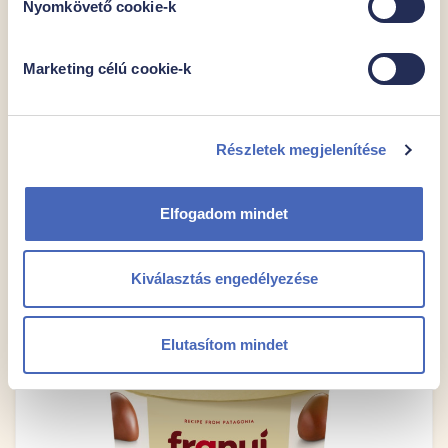
Nyomkövető cookie-k
Egységár
Csomagban
19993,-Ft/kg
150g
Marketing célú cookie-k
2999 Ft
Kocsiba
Részletek megjelenítése
Elfogadom mindet
Kiválasztás engedélyezése
Elutasítom mindet