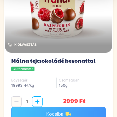
Málna tejcsokoládé bevonattal
Gluténmentes
Egységár
Csomagban
19993,-Ft/kg
150g
2999 Ft
Kocsiba