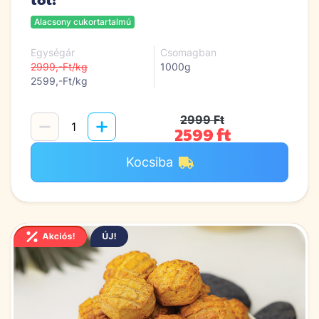
Alacsony cukortartalmú
Egységár
Csomagban
2999,-Ft/kg
1000g
2599,-Ft/kg
2999 Ft
2599 ft
Kocsiba