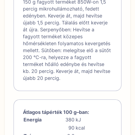
150 g fagyott terméket 850W-on 1,5
percig mikrohullámozható, fedett
edényben. Keverje át, majd hevítse
újabb 1,5 percig. Tálalás előtt keverje
át újra. Serpenyőben: Hevítse a
fagyott terméket közepes
hőmérsékleten folyamatos kevergetés
mellett. Sütőben: melegítse elő a sütőt
200 °C-ra, helyezze a fagyott
terméket hőálló edénybe és hevítse
kb. 20 percig. Keverje át, majd hevítse
újabb 20 percig.
Átlagos tápérték 100 g–ban:
Energia
380
kJ
90
kcal