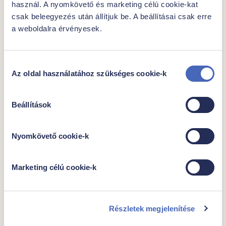
használ. A nyomkövető és marketing célú cookie-kat
csak beleegyezés után állítjuk be. A beállításai csak erre
a weboldalra érvényesek.
Hozzájárulás
Az oldal használatához szükséges cookie-k
kiválasztása
|
|
Beállítások
Fűszeres, héjas
hasábburgonya
Nyomkövető cookie-k
Egységár
Csomagban
1499,- Ft/kg
1000g
Marketing célú cookie-k
1499 Ft
Részletek megjelenítése
Kocsiba