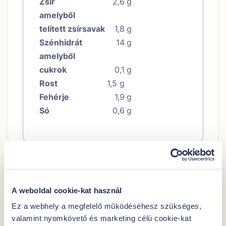
Zsír
2,6
g
amelyből
telített zsírsavak
1,8
g
Szénhidrát
14
g
amelyből
cukrok
0,1
g
Rost
1,5 g
Fehérje
1,9
g
Só
0,6
g
További javaslataink
A weboldal cookie-kat használ
Ez a webhely a megfelelő működéséhesz szükséges,
valamint nyomkövető és marketing célú cookie-kat