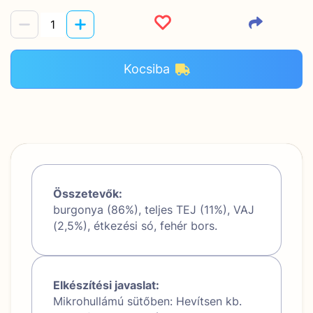
Kocsiba
Összetevők:
burgonya (86%), teljes TEJ (11%), VAJ
(2,5%), étkezési só, fehér bors.
Elkészítési javaslat:
Mikrohullámú sütőben: Hevítsen kb.