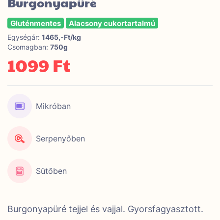
Burgonyapüré
Gluténmentes
Alacsony cukortartalmú
Egységár:
1465,-Ft/kg
Csomagban:
750g
1099 Ft
Mikróban
Serpenyőben
Sütőben
Burgonyapüré tejjel és vajjal. Gyorsfagyasztott.