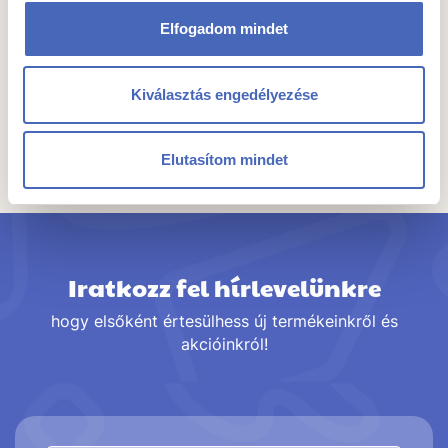
Elfogadom mindet
Kiválasztás engedélyezése
Összes termék a kategóriában
Elutasítom mindet
Iratkozz fel hírlevelünkre
hogy elsőként értesülhess új termékeinkről és
akcióinkról!