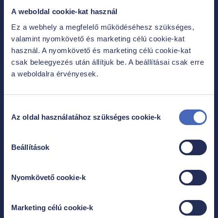
A weboldal cookie-kat használ
Rólunk
Ez a webhely a megfelelő működéséhesz szükséges,
valamint nyomkövető és marketing célú cookie-kat
használ. A nyomkövető és marketing célú cookie-kat
csak beleegyezés után állítjuk be. A beállításai csak erre
KAPCSOLAT
a weboldalra érvényesek.
NEKED SZÓLÓ ELŐNYEINK
Hozzájárulás
FŐ A BIZTONSÁG
Az oldal használatához szükséges cookie-k
kiválasztása
MÉDIA
Beállítások
KARRIER
Nyomkövető cookie-k
Információk
Marketing célú cookie-k