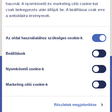
használ. A nyomkövető és marketing célú cookie-kat
Hozzájárulok, hogy a Family Frost az Adatkezelési
csak beleegyezés után állítjuk be. A beállításai csak erre
Tájékoztatójában foglalt feltételekkel a megadott e- mail
a weboldalra érvényesek.
címre Family Frost ajánlatokat és kedvezményeket
tartalmazó hírlevelet küldjön. Hozzájárulás bármikor
visszavonható.
Hozzájárulás
Az oldal használatához szükséges cookie-k
kiválasztása
Regisztrálok
Beállítások
Nyomkövető cookie-k
Iratkozz fel hírlevelünkre
hogy elsőként értesülhess új termékeinkről és
Marketing célú cookie-k
akcióinkról!
Részletek megjelenítése