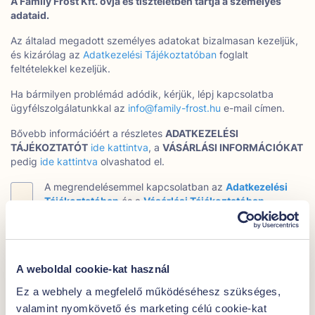
A Family Frost Kft. óvja és tiszteletben tartja a személyes
adataid.
Az általad megadott személyes adatokat bizalmasan kezeljük,
és kizárólag az
Adatkezelési Tájékoztatóban
foglalt
feltételekkel kezeljük.
Ha bármilyen problémád adódik, kérjük, lépj kapcsolatba
ügyfélszolgálatunkkal az
info@family-frost.hu
e-mail címen.
Bővebb információért a részletes
ADATKEZELÉSI
TÁJÉKOZTATÓT
ide kattintva
, a
VÁSÁRLÁSI INFORMÁCIÓKAT
pedig
ide kattintva
olvashatod el.
A megrendelésemmel kapcsolatban az
Adatkezelési
Tájékoztatóban
és a
Vásárlási Tájékoztatóban
foglaltakat elolvastam és elfogadom.*
Hozzájárulok, hogy a Family Frost e-mail cím alapján a
Google és Facebook hirdetési rendszeren történő
A weboldal cookie-kat használ
célzott hirdetéses közvetlen megkeresés útján
kedvezményeket és ajánlatokat jelenítsen meg
Ez a webhely a megfelelő működéséhesz szükséges,
számomra. Hozzájárulás bármikor visszavonható.
valamint nyomkövető és marketing célú cookie-kat