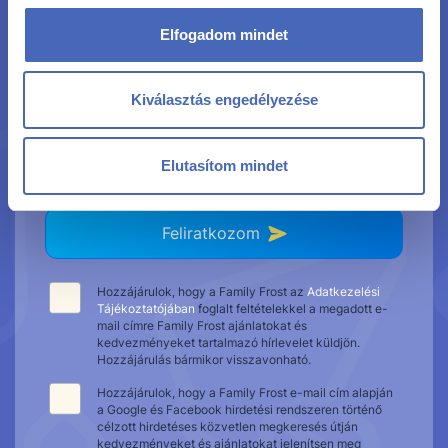
Elfogadom mindet
Kiválasztás engedélyezése
Elutasítom mindet
Feliratkozom
Hozzájárulok, hogy a Family Frost az
Adatkezelési
Tájékoztatójában
foglalt feltételekkel a megadott e-
mail címre Family Frost ajánlatokat és
kedvezményeket tartalmazó hírlevelet küldjön.
Hozzájárulás bármikor visszavonható.
Hozzájárulok, hogy a Family Frost e-mail cím alapján
a Google és Facebook hirdetési rendszeren történő
célzott hirdetéses közvetlen megkeresés útján
kedvezményeket és ajánlatokat jelenítsen meg