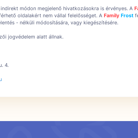
y indirekt módon megjelenő hivatkozásokra is érvényes. A
F
érhető oldalakért nem vállal felelősséget. A
Family
Frost
f
lentés - nélküli módosítására, vagy kiegészítésére.
ői jogvédelem alatt állnak.
. 4.
u