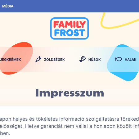
MÉDIA
JÉGKRÉMEK
ZÖLDSÉGEK
HÚSOK
HALAK
Impresszum
pon helyes és tökéletes információ szolgáltatásra törekede
lősséget, illetve garanciát nem vállal a honlapon közölt in
ében.