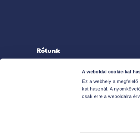
Rólunk
A weboldal cookie-kat ha
Ez a webhely a megfelelő
KAPCSOLAT
kat használ. A nyomkövető 
NEKED SZÓLÓ ELŐNYEINK
csak erre a weboldalra ér
FŐ A BIZTONSÁG
MÉDIA
KARRIER