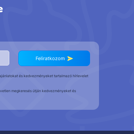
e
Feliratkozom
t ajánlatokat és kedvezményeket tartalmazó hírlevelet
közvetlen megkeresés útján kedvezményeket és