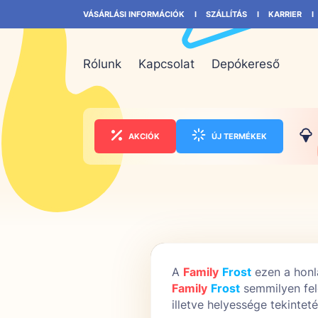
VÁSÁRLÁSI INFORMÁCIÓK
SZÁLLÍTÁS
KARRIER
Rólunk
Kapcsolat
Depókereső
AKCIÓK
ÚJ TERMÉKEK
A
Family
Frost
ezen a honla
Family
Frost
semmilyen fele
illetve helyessége tekintet