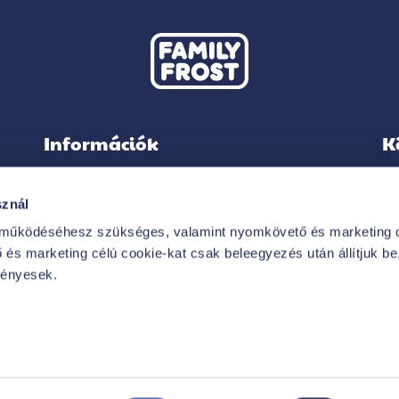
Információk
K
sznál
 működéséhesz szükséges, valamint nyomkövető és marketing c
IMPRESSZUM
és marketing célú cookie-kat csak beleegyezés után állítjuk be. 
VÁSÁRLÓI TÁJÁKOZTATÓ
vényesek.
HIRDETMÉNYEK
GYAKORI KÉRDÉSEK
ADATKEZELÉSI TÁJÉKOZTATÓ