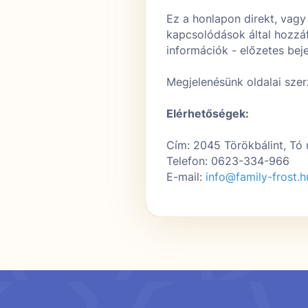
Ez a honlapon direkt, vag
kapcsolódások által hozzáf
információk - előzetes beje
Megjelenésünk oldalai szerz
Elérhetőségek:
Cím: 2045 Törökbálint, Tó u
Telefon: 0623-334-966
E-mail:
info@family-frost.h