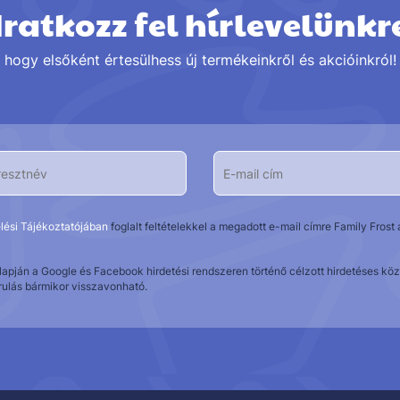
Iratkozz fel hírlevelünkr
hogy elsőként értesülhess új termékeinkről és akcióinkról!
lési Tájékoztatójában
foglalt feltételekkel a megadott e-mail címre Family Fros
alapján a Google és Facebook hirdetési rendszeren történő célzott hirdetéses 
rulás bármikor visszavonható.