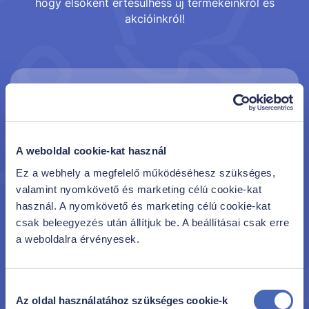
hogy elsőként értesülhess új termékeinkről és
akcióinkról!
A weboldal cookie-kat használ
Ez a webhely a megfelelő működéséhesz szükséges,
valamint nyomkövető és marketing célú cookie-kat
használ. A nyomkövető és marketing célú cookie-kat
csak beleegyezés után állítjuk be. A beállításai csak erre
a weboldalra érvényesek.
Feliratkozom
Hozzájárulok, hogy a Family Frost az
Adatkezelési
Hozzájárulás
Tájékoztatójában
foglalt feltételekkel a megadott e-
Az oldal használatához szükséges cookie-k
kiválasztása
mail címre Family Frost ajánlatokat és