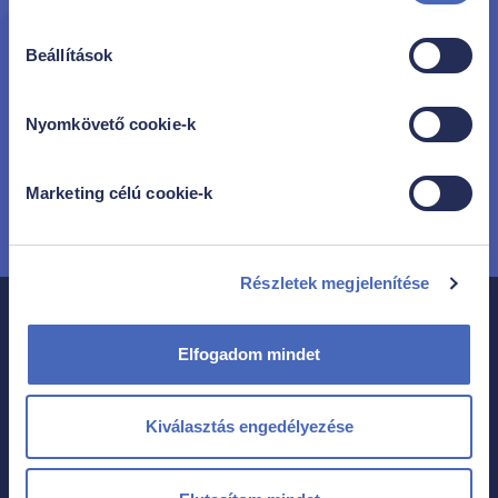
kedvezményeket tartalmazó hírlevelet küldjön.
Hozzájárulás bármikor visszavonható.
Beállítások
Hozzájárulok, hogy a Family Frost e-mail cím alapján
a Google és Facebook hirdetési rendszeren történő
célzott hirdetéses közvetlen megkeresés útján
Nyomkövető cookie-k
kedvezményeket és ajánlatokat jelenítsen meg
számomra. Hozzájárulás bármikor visszavonható.
Marketing célú cookie-k
Részletek megjelenítése
Elfogadom mindet
Kiválasztás engedélyezése
Rólunk