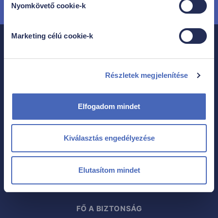
Nyomkövető cookie-k
Marketing célú cookie-k
Részletek megjelenítése
Rólunk
Elfogadom mindet
Kiválasztás engedélyezése
KAPCSOLAT
Elutasítom mindet
NEKED SZÓLÓ ELŐNYEINK
FŐ A BIZTONSÁG