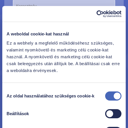
A weboldal cookie-kat használ
Ez a webhely a megfelelő működéséhesz szükséges,
Feliratkozom
valamint nyomkövető és marketing célú cookie-kat
használ. A nyomkövető és marketing célú cookie-kat
Hozzájárulok, hogy a Family Frost az
Adatkezelési
csak beleegyezés után állítjuk be. A beállításai csak erre
Tájékoztatójában
foglalt feltételekkel a megadott e-
a weboldalra érvényesek.
mail címre Family Frost ajánlatokat és
kedvezményeket tartalmazó hírlevelet küldjön.
Hozzájárulás bármikor visszavonható.
Hozzájárulok, hogy a Family Frost e-mail cím alapján
Hozzájárulás
a Google és Facebook hirdetési rendszeren történő
Az oldal használatához szükséges cookie-k
kiválasztása
célzott hirdetéses közvetlen megkeresés útján
kedvezményeket és ajánlatokat jelenítsen meg
számomra. Hozzájárulás bármikor visszavonható.
Beállítások