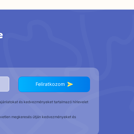
e
Feliratkozom
t ajánlatokat és kedvezményeket tartalmazó hírlevelet
közvetlen megkeresés útján kedvezményeket és