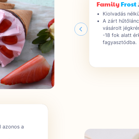
t
Jégkrémek
Family
Frost
féle jégkrém, megannyi ízben és
Kiolvadás nélkü
A zárt hűtőlán
krém-különlegesség kizárólag a
vásárolt jégkr
ínálatában elérhető
-18 fok alatt é
kalóriatartalom (a hagyományos
fagyasztódba.
 képest)
Family
Frost
zöldségek
l azonos a
Termékeink egész évben rendelke
termésidőtől függetlenül