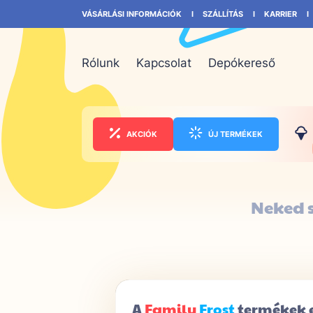
VÁSÁRLÁSI INFORMÁCIÓK
SZÁLLÍTÁS
KARRIER
Rólunk
Kapcsolat
Depókereső
AKCIÓK
ÚJ TERMÉKEK
Neked 
 előnyei
A
Family
Frost
termékek 