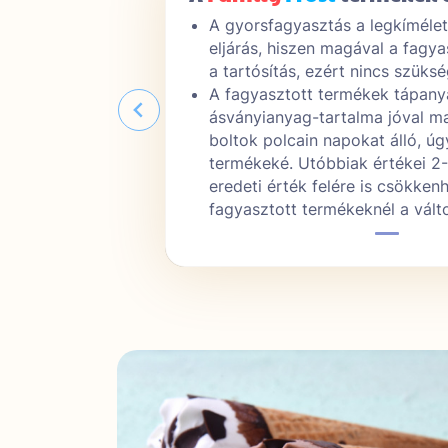
etesebb tartósító
A gyorsfagyasztás a legkímélet
asztással történik
eljárás, hiszen magával a fagya
ég tartósítószerre.
a tartósítás, ezért nincs szüksé
yag-, vitamin- és
A fagyasztott termékek tápanya
magasabb, mint a
ásványianyag-tartalma jóval m
gynevezett friss
boltok polcain napokat álló, úg
2-3 nap után az
termékeké. Utóbbiak értékei 2
nhetnek, míg a
eredeti érték felére is csökken
ltozás csak 10%.
fagyasztott termékeknél a vált