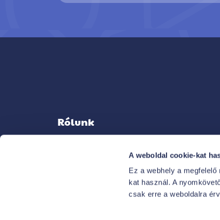
Rólunk
A weboldal cookie-kat ha
Ez a webhely a megfelelő
KAPCSOLAT
kat használ. A nyomkövető 
NEKED SZÓLÓ ELŐNYEINK
csak erre a weboldalra ér
FŐ A BIZTONSÁG
MÉDIA