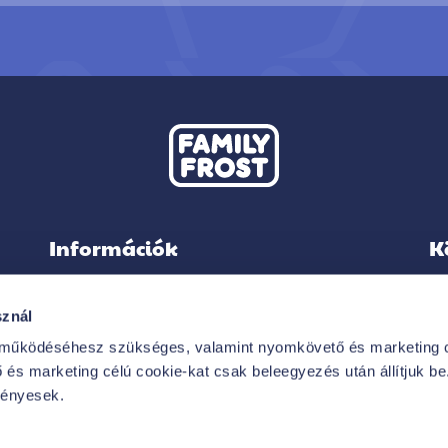
Információk
K
sznál
 működéséhesz szükséges, valamint nyomkövető és marketing c
IMPRESSZUM
és marketing célú cookie-kat csak beleegyezés után állítjuk be. 
VÁSÁRLÓI TÁJÁKOZTATÓ
vényesek.
HIRDETMÉNYEK
GYAKORI KÉRDÉSEK