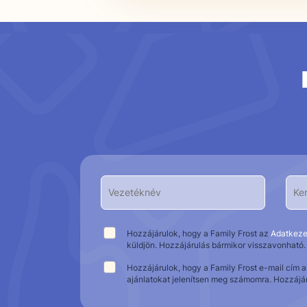
Hozzájárulok, hogy a Family Frost az
Adatkeze
küldjön. Hozzájárulás bármikor visszavonható.
Hozzájárulok, hogy a Family Frost e-mail cím 
ajánlatokat jelenítsen meg számomra. Hozzájá