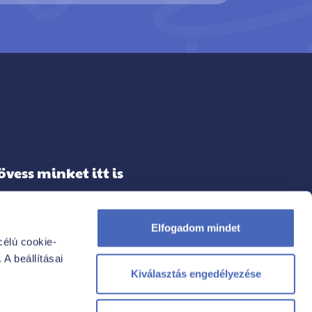
övess minket itt is
Elfogadom mindet
élú cookie-
FACEBOOK
A beállításai
INSTAGRAM
Kiválasztás engedélyezése