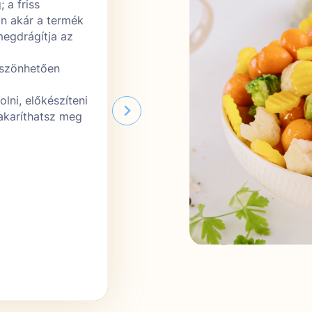
 a friss
Zöldségeinket kizárólag csúcss
án akár a termék
szüreteljük, mivel akkor a legjob
megdrágítja az
bennük lévő értékes anyagok öss
olyankor a legkedvezőbb
öszönhetően
Zöldségmixünkben legalább 5 te
amelyeknek azonos a főzési idej
lni, előkészíteni
körülmények között lehetetlen v
 takaríthatsz meg
A zöldségek előfőzöttek, ezálta
emészthetőek (pl. paprika, karfio
A Family Frost átfogó minőségel
rendszere biztosítja termékeink t
nyomonkövethetőségét a gyártá
eladásig
Termékeinket változatos módon 
például serpenyőben, hagyomán
mikrohullámú sütőben, vagy éppe
fritőzben is