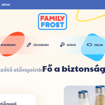
MÉDIA
JÉGKRÉMEK
ZÖLDSÉGEK
HÚSOK
HALAK
Fő a biztonsá
szóló előnyeink
előnyei
A
Family
Frost
termékek e