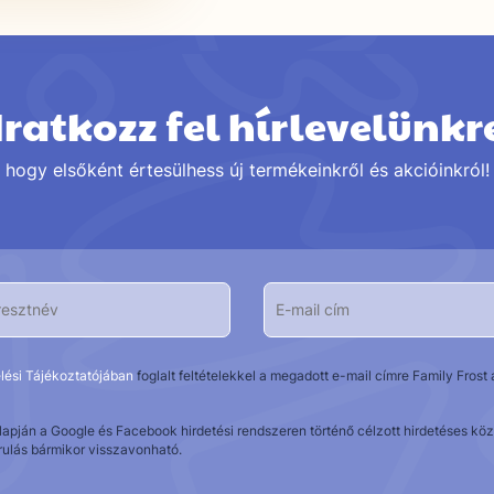
Iratkozz fel hírlevelünkr
hogy elsőként értesülhess új termékeinkről és akcióinkról!
lési Tájékoztatójában
foglalt feltételekkel a megadott e-mail címre Family Fros
alapján a Google és Facebook hirdetési rendszeren történő célzott hirdetéses 
rulás bármikor visszavonható.