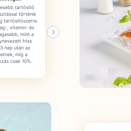
esebb tartósító
A gyorsfagyasztás a legkímélete
sztással történik
eljárás, hiszen magával a fagyas
g tartósítószerre.
a tartósítás, ezért nincs szükség
g-, vitamin- és
A fagyasztott termékek tápanyag
agasabb, mint a
ásványianyag-tartalma jóval ma
ynevezett friss
boltok polcain napokat álló, úgy
-3 nap után az
termékeké. Utóbbiak értékei 2-3
hetnek, míg a
eredeti érték felére is csökkenh
ozás csak 10%.
fagyasztott termékeknél a válto