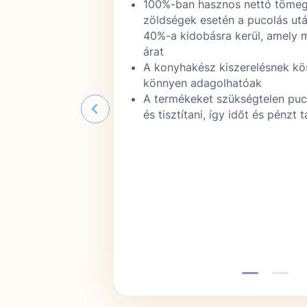
csszezonban
100%-ban hasznos nettó tömeg;
jobb ízűek és a
zöldségek esetén a pucolás ut
összetétele is
40%-a kidobásra kerül, amely 
árat
 termék van,
A konyhakész kiszerelésnek k
eje - ez normális
könnyen adagolhatóak
n volna
A termékeket szükségtelen puco
tal könnyebben is
és tisztítani, így időt és pénzt
fiol)
ellenőrzési
k teljes
tástól egészen az
n elkészítheted,
ányos és
pen grillen és