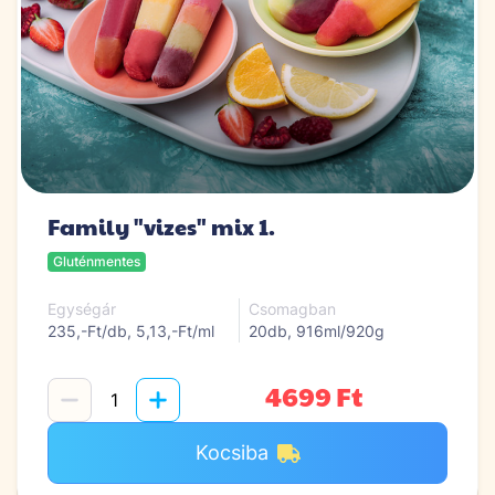
Family "vizes" mix 1.
Gluténmentes
Egységár
Csomagban
235,-Ft/db, 5,13,-Ft/ml
20db, 916ml/920g
4699 Ft
Kocsiba