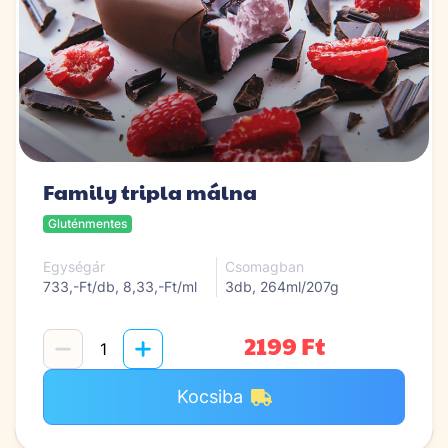
Family tripla málna
Gluténmentes
Egységár
Csomagban
733,-Ft/db, 8,33,-Ft/ml
3db, 264ml/207g
2199 Ft
Kocsiba