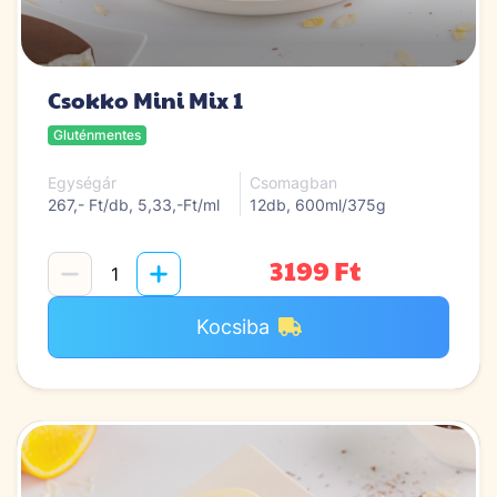
Csokko Mini Mix 1
Gluténmentes
Egységár
Csomagban
267,- Ft/db, 5,33,-Ft/ml
12db, 600ml/375g
3199 Ft
Kocsiba