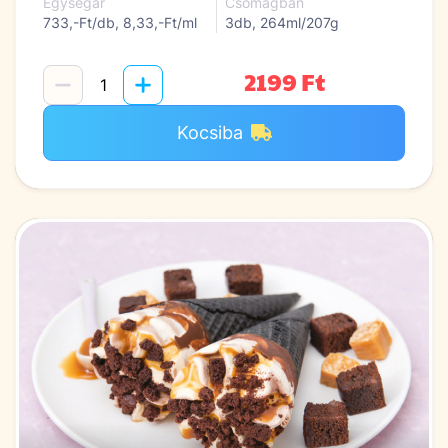
Egységár
Csomagban
733,-Ft/db, 8,33,-Ft/ml
3db, 264ml/207g
2199 Ft
Kocsiba