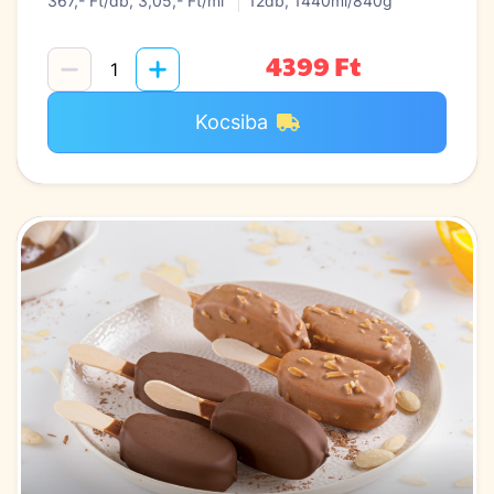
367,- Ft/db, 3,05,- Ft/ml
12db, 1440ml/840g
4399 Ft
Kocsiba