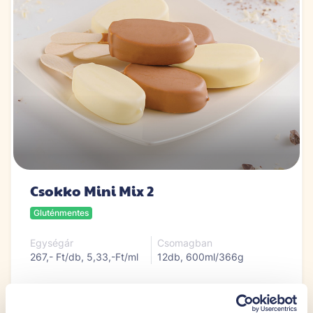
Csokko Mini Mix 2
Gluténmentes
Egységár
Csomagban
267,- Ft/db, 5,33,-Ft/ml
12db, 600ml/366g
3199 Ft