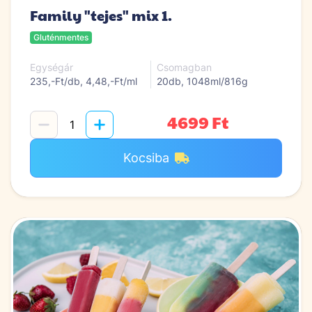
Family "tejes" mix 1.
Gluténmentes
Egységár
Csomagban
235,-Ft/db, 4,48,-Ft/ml
20db, 1048ml/816g
4699 Ft
Kocsiba