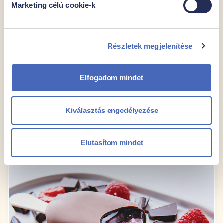
Csokko Mandel
Marketing célú cookie-k
Gluténmentes
Egységár
Csomagban
Részletek megjelenítése
600,-Ft/db, 5,45,-Ft/ml
4db, 440ml/300g
2399 Ft
Elfogadom mindet
Kocsiba
Kiválasztás engedélyezése
Elutasítom mindet