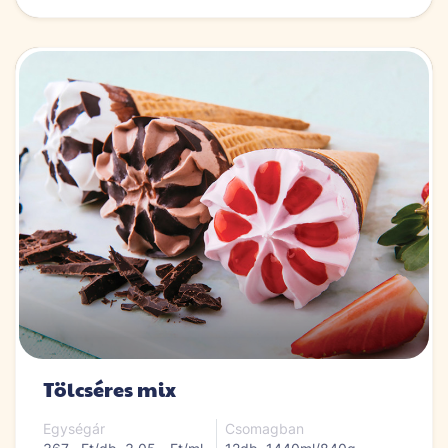
Tölcséres mix
Egységár
Csomagban