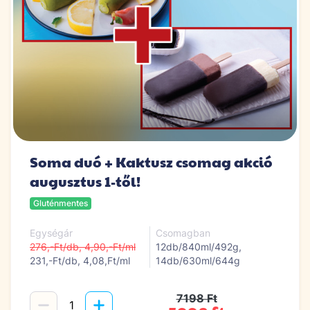
Soma duó + Kaktusz csomag akció
augusztus 1-től!
Gluténmentes
Egységár
Csomagban
276,-Ft/db, 4,90,-Ft/ml
12db/840ml/492g,
231,-Ft/db, 4,08,Ft/ml
14db/630ml/644g
7198 Ft