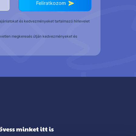
Feliratkozom
t ajánlatokat és kedvezményeket tartalmazó hírlevelet
közvetlen megkeresés útján kedvezményeket és
övess minket itt is