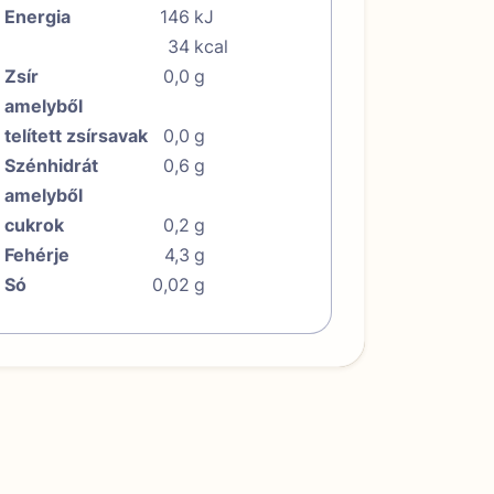
Energia
146
kJ
34
kcal
Zsír
0,0
g
amelyből
telített zsírsavak
0,0
g
Szénhidrát
0,6
g
amelyből
cukrok
0,2
g
Fehérje
4,3
g
Só
0,02
g