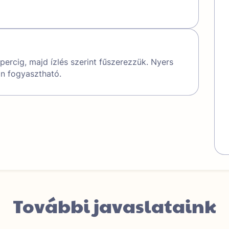
percig, majd ízlés szerint fűszerezzük. Nyers
án fogyasztható.
További javaslataink