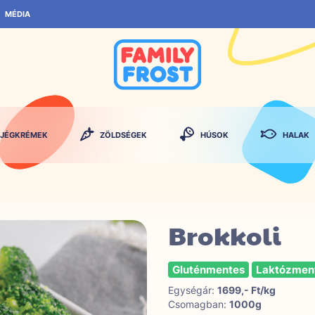
MÉDIA
JÉGKRÉMEK
ZÖLDSÉGEK
HÚSOK
HALAK
Brokkoli
Gluténmentes
Laktózmen
Egységár:
1699,- Ft/kg
Csomagban:
1000g