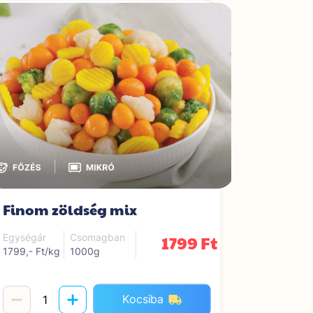
|
Finom zöldség mix
Karfio
1799 Ft
Egységár
Csomagban
Egységár
1799,- Ft/kg
1000g
1399,- Ft/
Kocsiba