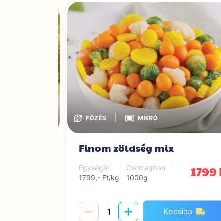
|
Finom zöldség mix
1399 Ft
1799 
Egységár
Csomagban
1799,- Ft/kg
1000g
iba
Kocsiba