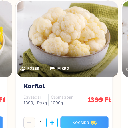
|
Karfiol
Ft
1399 Ft
Egységár
Csomagban
1399,- Ft/kg
1000g
Kocsiba