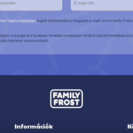
lési Tájékoztatójában
foglalt feltételekkel a megadott e-mail címre Family Fros
alapján a Google és Facebook hirdetési rendszeren történő célzott hirdetéses 
rulás bármikor visszavonható.
Információk
K