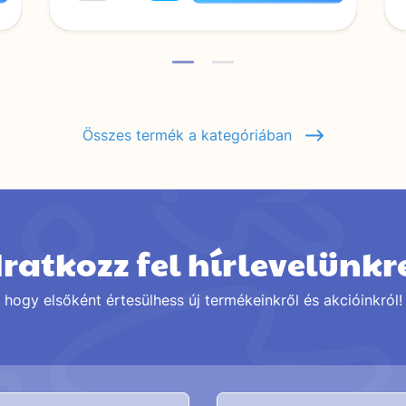
Összes termék a kategóriában
Iratkozz fel hírlevelünkr
hogy elsőként értesülhess új termékeinkről és akcióinkról!