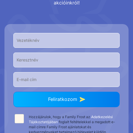
akcióinkról!
Feliratkozom
Hozzájárulok, hogy a Family Frost az
Adatkezelési
Tájékoztatójában
foglalt feltételekkel a megadott e-
mail címre Family Frost ajánlatokat és
kedvezményeket tartalmazó hírlevelet küldjön.