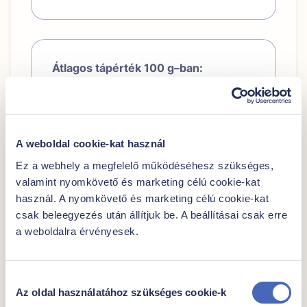
Átlagos tápérték 100 g–ban:
1714 kJ / 409
Energia
kcal
Zsír
20,4 g
-amelyből telített
A weboldal cookie-kat használ
9,8 g
zsírsavak
Ez a webhely a megfelelő működéséhesz szükséges,
Szénhidrát
48,5 g
valamint nyomkövető és marketing célú cookie-kat
-amelyből cukrok
21,3 g
használ. A nyomkövető és marketing célú cookie-kat
Fehérje
7,4 g
csak beleegyezés után állítjuk be. A beállításai csak erre
Só
0,65 g
a weboldalra érvényesek.
Hozzájárulás
Az oldal használatához szükséges cookie-k
kiválasztása