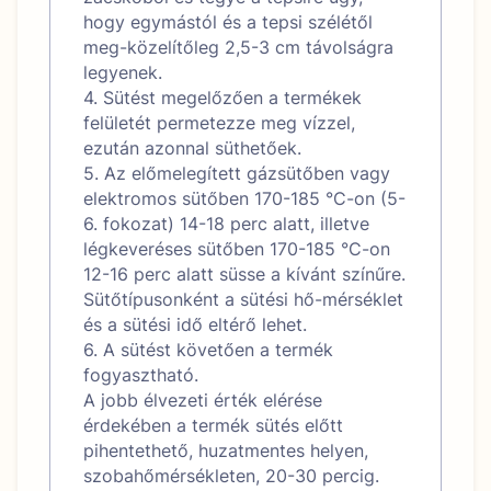
hogy egymástól és a tepsi szélétől
meg-közelítőleg 2,5-3 cm távolságra
legyenek.
4. Sütést megelőzően a termékek
felületét permetezze meg vízzel,
ezután azonnal süthetőek.
5. Az előmelegített gázsütőben vagy
elektromos sütőben 170-185 °C-on (5-
6. fokozat) 14-18 perc alatt, illetve
légkeveréses sütőben 170-185 °C-on
12-16 perc alatt süsse a kívánt színűre.
Sütőtípusonként a sütési hő-mérséklet
és a sütési idő eltérő lehet.
6. A sütést követően a termék
fogyasztható.
A jobb élvezeti érték elérése
érdekében a termék sütés előtt
pihentethető, huzatmentes helyen,
szobahőmérsékleten, 20-30 percig.