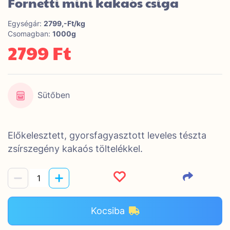
Fornetti mini kakaós csiga
Egységár:
2799,-Ft/kg
Csomagban:
1000g
2799 Ft
Sütőben
Előkelesztett, gyorsfagyasztott leveles tészta
zsírszegény kakaós töltelékkel.
Kocsiba