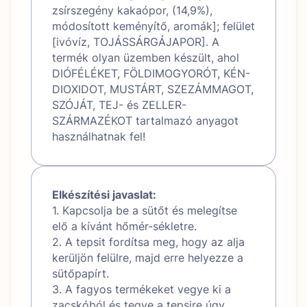
zsírszegény kakaópor, (14,9%),
módosított keményítő, aromák]; felület
[ivóvíz, TOJÁSSÁRGÁJAPOR]. A
termék olyan üzemben készült, ahol
DIÓFÉLÉKET, FÖLDIMOGYORÓT, KÉN-
DIOXIDOT, MUSTÁRT, SZEZÁMMAGOT,
SZÓJÁT, TEJ- és ZELLER-
SZÁRMAZÉKOT tartalmazó anyagot
használhatnak fel!
Elkészítési javaslat:
1. Kapcsolja be a sütőt és melegítse
elő a kívánt hőmér-sékletre.
2. A tepsit fordítsa meg, hogy az alja
kerüljön felülre, majd erre helyezze a
sütőpapírt.
3. A fagyos termékeket vegye ki a
zacskóból és tegye a tepsire úgy,