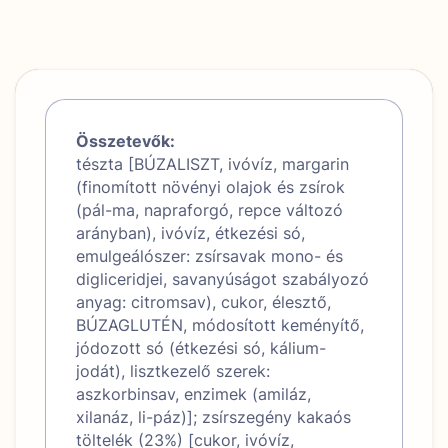
Összetevők:
tészta [BÚZALISZT, ivóvíz, margarin
(finomított növényi olajok és zsírok
(pál-ma, napraforgó, repce változó
arányban), ivóvíz, étkezési só,
emulgeálószer: zsírsavak mono- és
digliceridjei, savanyúságot szabályozó
anyag: citromsav), cukor, élesztő,
BÚZAGLUTÉN, módosított keményítő,
jódozott só (étkezési só, kálium-
jodát), lisztkezelő szerek:
aszkorbinsav, enzimek (amiláz,
xilanáz, li-páz)]; zsírszegény kakaós
töltelék (23%) [cukor, ivóvíz,