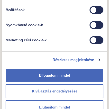
További javaslataink
Beállítások
Nyomkövető cookie-k
Marketing célú cookie-k
Részletek megjelenítése
Elfogadom mindet
Fornetti túrós sütemény
Kiválasztás engedélyezése
Egységár
Csomagban
2399,- Ft/kg
1000g
Elutasítom mindet